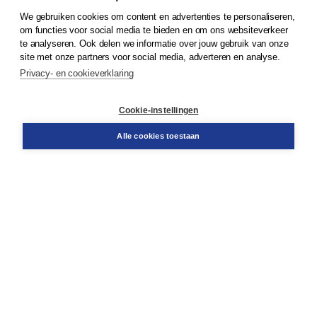
We gebruiken cookies om content en advertenties te personaliseren,
© 2026
Koninklijke Boom uitgevers
om functies voor social media te bieden en om ons websiteverkeer
te analyseren. Ook delen we informatie over jouw gebruik van onze
Klantenservice
site met onze partners voor social media, adverteren en analyse.
Service & informatie
Privacy- en cookieverklaring
Contact
Retourneren
Docentenservice
Cookie-instellingen
Snel bestellen
Teamviewer
Alle cookies toestaan
Boom voor jou
Voor de boekhandel
Voor de pers
Publiceren bij Boom
Werken bij Boom & Vacatures
Over Boom
Wat ons drijft
Onze historie
Onze auteurs
Onze organisatie