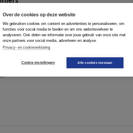
it de Jong
,
Martijn Groenleer
|
Boom
Over de cookies op deze website
ges, mensenhandel, XTC-labs, grootschalige fraude – de
We gebruiken cookies om content en advertenties te personaliseren, om
inaliteit grijpt om zich heen in Nederland. Bestuurders
functies voor social media te bieden en om ons websiteverkeer te
rd, ondernemers worden medepli...
Meer
analyseren. Ook delen we informatie over jouw gebruik van onze site met
onze partners voor social media, adverteren en analyse.
Privacy- en cookieverklaring
Quantity
462367524
49,95
−
+
In winkelwagen
Cookie-instellingen
Alle cookies toestaan
gen
jst