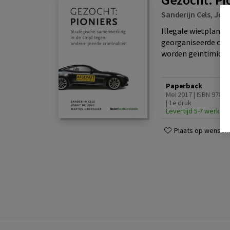
Sanderijn Cels
,
Jorr
Illegale wietplanta
georganiseerde crim
worden geïntimidee
Paperback
Mei 2017 | ISBN 9789
| 1e druk
Levertijd 5-7 werkda
Plaats op wensenli