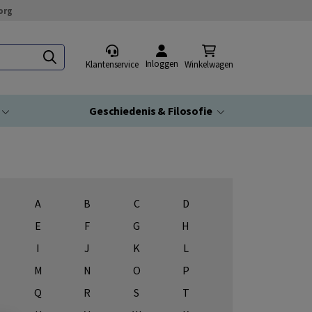
org
Inloggen
Klantenservice
Winkelwagen
Geschiedenis & Filosofie
A
B
C
D
E
F
G
H
I
J
K
L
M
N
O
P
Q
R
S
T