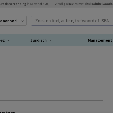
Gratis verzending
in NL vanaf € 20,-
Veilig winkelen met
Thuiswinkelwaarb
Zoek op titel, auteur, trefwoord of ISBN
ele aanbod
org
Juridisch
Management
oniers