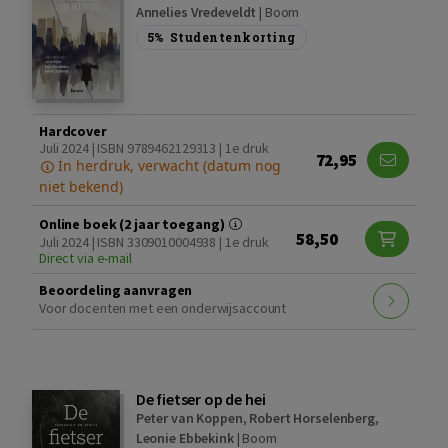
Annelies Vredeveldt
|
Boom
5%
Studentenkorting
Hardcover
Juli 2024 | ISBN 9789462129313 | 1e druk
72,95
In herdruk, verwacht (datum nog
niet bekend)
Online boek (2 jaar toegang)
58,50
Juli 2024 | ISBN 3309010004938 | 1e druk
Direct via e-mail
Beoordeling aanvragen
Voor docenten met een onderwijsaccount
De fietser op de hei
Peter van Koppen
,
Robert Horselenberg
,
Leonie Ebbekink
|
Boom