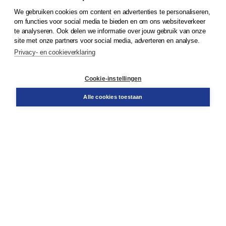
We gebruiken cookies om content en advertenties te personaliseren,
© 2026
Koninklijke Boom uitgevers
om functies voor social media te bieden en om ons websiteverkeer
te analyseren. Ook delen we informatie over jouw gebruik van onze
Klantenservice
site met onze partners voor social media, adverteren en analyse.
Service & informatie
Privacy- en cookieverklaring
Contact
Retourneren
Docentenservice
Cookie-instellingen
Snel bestellen
Teamviewer
Alle cookies toestaan
Boom voor jou
Voor de boekhandel
Voor de pers
Publiceren bij Boom
Werken bij Boom & Vacatures
Over Boom
Wat ons drijft
Onze historie
Onze auteurs
Onze organisatie