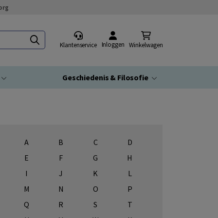
org
Inloggen
Klantenservice
Winkelwagen
Geschiedenis & Filosofie
A
B
C
D
E
F
G
H
I
J
K
L
M
N
O
P
Q
R
S
T