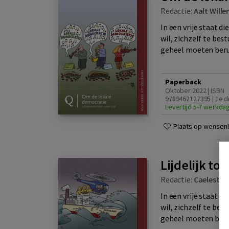
Redactie:
Aalt Will
In een vrije staat d
wil, zichzelf te bes
geheel moeten beru
Paperback
Oktober 2022 | ISBN
9789462127395 | 1e d
Levertijd 5-7 werkda
Plaats op wensenli
Lijdelijk to
Redactie:
Caelesta 
In een vrije staat d
wil, zichzelf te bes
geheel moeten beru