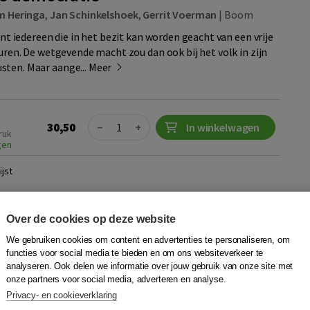
em Heringa
,
Jan Schinkelshoek
,
Gerrit Voerman
|
Boom
ient iedereen die in het bezit kan worden geacht van een vrije
turen. De wetgevende macht zou dan ook bij het volk in zijn
sten. Maar aange...
Meer
Quantity
30,50
−
+
In winkelwagen
ruk
gen
jst
ezien?
Over de cookies op deze website
We gebruiken cookies om content en advertenties te personaliseren, om
Braun
,
Aalt Willem Heringa
,
Jan Schinkelshoek
|
Boom
functies voor social media te bieden en om ons websiteverkeer te
ient iedereen die in het bezit kan worden geacht van een vrije
analyseren. Ook delen we informatie over jouw gebruik van onze site met
turen. De wetgevende macht zou dan ook bij het volk in zijn
onze partners voor social media, adverteren en analyse.
sten. Maar aange...
Meer
Privacy- en cookieverklaring