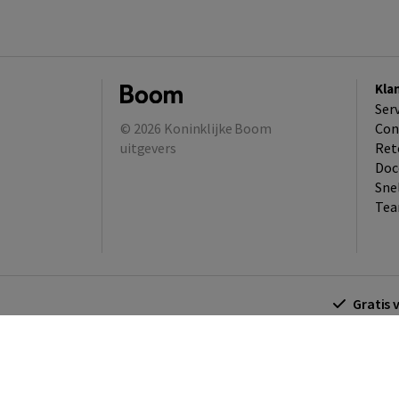
Kla
Ser
© 2026
Koninklijke Boom
Con
uitgevers
Ret
Doc
Sne
Tea
Gratis 
Algemene voorwaarden
Algemene voorwa