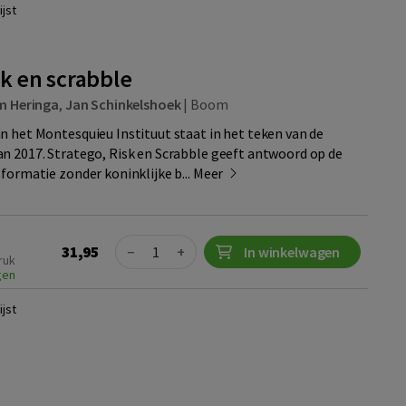
jst
sk en scrabble
em Heringa
,
Jan Schinkelshoek
|
Boom
n het Montesquieu Instituut staat in het teken van de
n 2017. Stratego, Risk en Scrabble geeft antwoord op de
formatie zonder koninklijke b...
Meer
Quantity
31,95
−
+
In winkelwagen
ruk
gen
jst