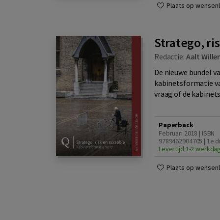
Plaats op wensenli
Stratego, ri
Redactie:
Aalt Will
De nieuwe bundel va
kabinetsformatie va
vraag of de kabinets
Paperback
Februari 2018 | ISBN
9789462904705 | 1e d
Levertijd 1-2 werkda
Plaats op wensenli