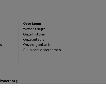
Over Boom
Wat ons drijft
Onze historie
Onze auteurs
es
Onze organisatie
Duurzaam ondernemen
kelwaarborg