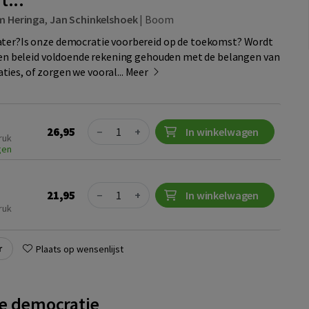
em Heringa
,
Jan Schinkelshoek
|
Boom
ater?Is onze democratie voorbereid op de toekomst? Wordt
r en beleid voldoende rekening gehouden met de belangen van
ies, of zorgen we vooral...
Meer
Quantity
26,95
−
+
In winkelwagen
ruk
gen
Quantity
21,95
−
+
In winkelwagen
ruk
r
Plaats op wensenlijst
e democratie