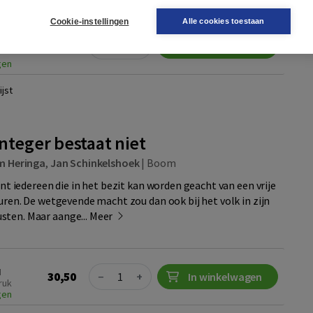
Cookie-instellingen
Alle cookies toestaan
Quantity
462909601
30,50
−
+
In winkelwagen
gen
jst
nteger bestaat niet
em Heringa
,
Jan Schinkelshoek
|
Boom
ient iedereen die in het bezit kan worden geacht van een vrije
turen. De wetgevende macht zou dan ook bij het volk in zijn
sten. Maar aange...
Meer
Quantity
N
30,50
−
+
In winkelwagen
ruk
gen