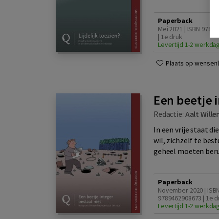
Paperback
Mei 2021 | ISBN 9789
| 1e druk
Levertijd 1-2 werkda
Plaats op wensenli
Een beetje i
Redactie:
Aalt Will
In een vrije staat d
wil, zichzelf te bes
geheel moeten beru
Paperback
November 2020 | ISB
9789462908673 | 1e d
Levertijd 1-2 werkda