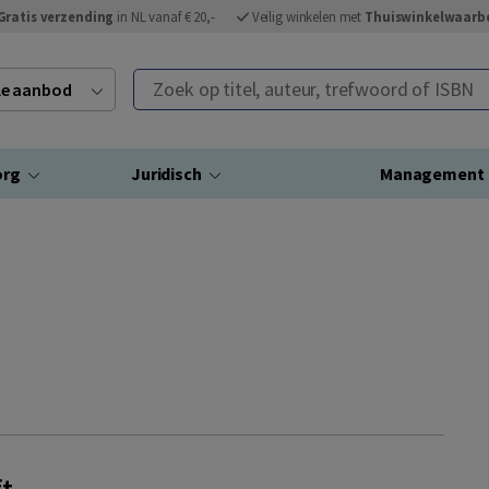
Gratis verzending
in NL vanaf € 20,-
Veilig winkelen met
Thuiswinkelwaarb
Zoek op titel, auteur, trefwoord of ISBN
ele aanbod
org
Juridisch
Management
t...