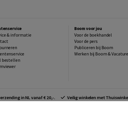
ntenservice
Boom voor jou
vice & informatie
Voor de boekhandel
tact
Voor de pers
ourneren
Publiceren bij Boom
entenservice
Werken bij Boom & Vacatur
l bestellen
mviewer
verzending in NL vanaf € 20,-.
Veilig winkelen met Thuiswin
arden zakelijk
Cookieverklaring
Disclaimer
Privacy policy