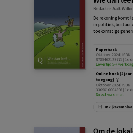
Redactie:
Aalt Will
De rekening komt l
in politiek, bestuu
toekomstige generat
Paperback
Oktober 2024 | ISBN
9789462129771 | 1e d
Levertijd 5-7 werkda
Online boek (2 jaar
toegang)
Oktober 2024 | ISBN
3309010004808 | 1e d
Direct via e-mail
Inkijkexemplaa
Om de lokal