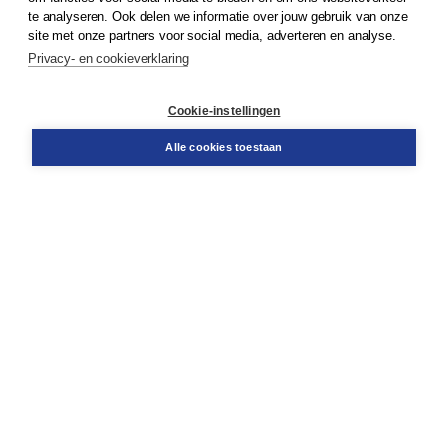
te analyseren. Ook delen we informatie over jouw gebruik van onze
Klantenservice
site met onze partners voor social media, adverteren en analyse.
Service & informatie
Privacy- en cookieverklaring
Contact
Retourneren
Docentenservice
Cookie-instellingen
Snel bestellen
Teamviewer
Alle cookies toestaan
Boom voor jou
Voor de boekhandel
Voor de pers
Publiceren bij Boom
Werken bij Boom & Vacatures
Over Boom
Wat ons drijft
Onze historie
Onze auteurs
Onze organisatie
Duurzaam ondernemen