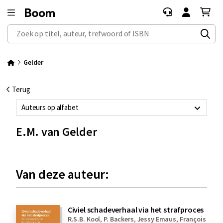
Zoek op titel, auteur, trefwoord of ISBN
Gelder
Terug
Auteurs op alfabet
E.M. van Gelder
Van deze auteur:
Civiel schadeverhaal via het strafproces
R.S.B. Kool
,
P. Backers
,
Jessy Emaus
,
François