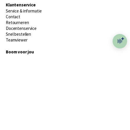
Klantenservice
Service & informatie
Contact
Retourneren
Docentenservice
Snel bestellen
Teamviewer
Boom voor jou
Voor de boekhandel
Voor de pers
Publiceren bij Boom
Werken bij Boom & Vacatures
Over Boom
Wat ons drijft
Onze historie
Onze auteurs
Onze organisatie
Duurzaam ondernemen