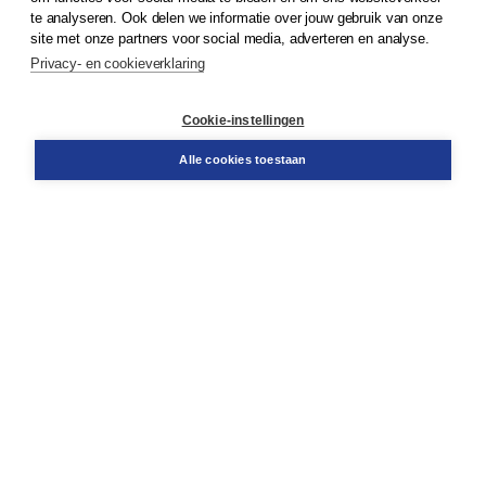
te analyseren. Ook delen we informatie over jouw gebruik van onze
Klantenservice
site met onze partners voor social media, adverteren en analyse.
Service & informatie
Privacy- en cookieverklaring
Contact
Retourneren
Docentenservice
Cookie-instellingen
Snel bestellen
Teamviewer
Alle cookies toestaan
Boom voor jou
Voor de boekhandel
Voor de pers
Publiceren bij Boom
Werken bij Boom & Vacatures
Over Boom
Wat ons drijft
Onze historie
Onze auteurs
Onze organisatie
Duurzaam ondernemen