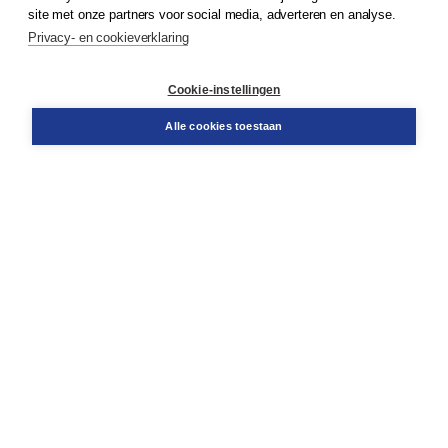
Klantenservice
site met onze partners voor social media, adverteren en analyse.
Service & informatie
Privacy- en cookieverklaring
Contact
Retourneren
Docentenservice
Cookie-instellingen
Snel bestellen
Teamviewer
Alle cookies toestaan
Boom voor jou
Voor de boekhandel
Voor de pers
Publiceren bij Boom
Werken bij Boom & Vacatures
Over Boom
Wat ons drijft
Onze historie
Onze auteurs
Onze organisatie
Duurzaam ondernemen