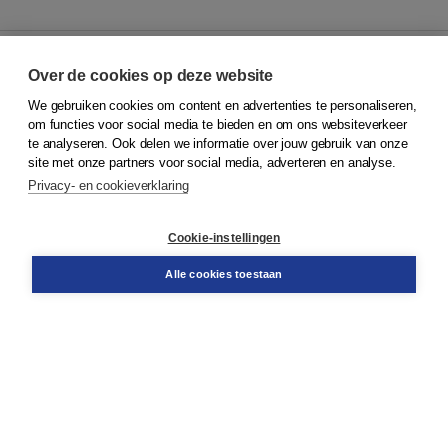
Over de cookies op deze website
We gebruiken cookies om content en advertenties te personaliseren,
© 2026
Koninklijke Boom uitgevers
om functies voor social media te bieden en om ons websiteverkeer
te analyseren. Ook delen we informatie over jouw gebruik van onze
Klantenservice
site met onze partners voor social media, adverteren en analyse.
Service & informatie
Privacy- en cookieverklaring
Contact
Retourneren
Docentenservice
Cookie-instellingen
Snel bestellen
Teamviewer
Alle cookies toestaan
Boom voor jou
Voor de boekhandel
Voor de pers
Publiceren bij Boom
Werken bij Boom & Vacatures
Over Boom