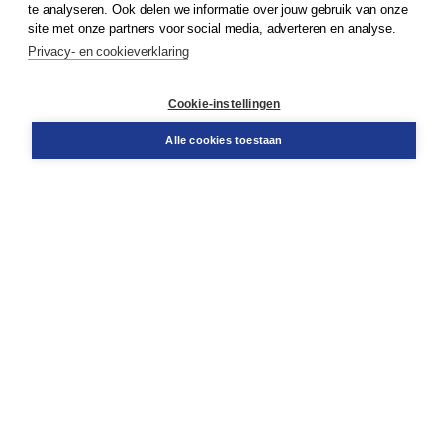
te analyseren. Ook delen we informatie over jouw gebruik van onze
Klantenservice
site met onze partners voor social media, adverteren en analyse.
Service & informatie
Privacy- en cookieverklaring
Contact
Retourneren
Docentenservice
Cookie-instellingen
Snel bestellen
Teamviewer
Alle cookies toestaan
Boom voor jou
Voor de boekhandel
Voor de pers
Publiceren bij Boom
Werken bij Boom & Vacatures
Over Boom
Wat ons drijft
Onze historie
Onze auteurs
Onze organisatie
Duurzaam ondernemen