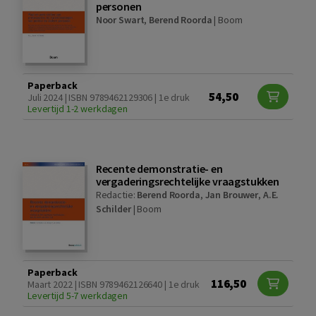
personen
Noor Swart
,
Berend Roorda
|
Boom
Paperback
54,50
Juli 2024 | ISBN 9789462129306 | 1e druk
Levertijd 1-2 werkdagen
Recente demonstratie- en
vergaderingsrechtelijke vraagstukken
Redactie:
Berend Roorda
,
Jan Brouwer
,
A.E.
Schilder
|
Boom
Paperback
116,50
Maart 2022 | ISBN 9789462126640 | 1e druk
Levertijd 5-7 werkdagen