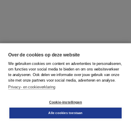
Over de cookies op deze website
We gebruiken cookies om content en advertenties te personaliseren,
© 2026
Koninklijke Boom uitgevers
om functies voor social media te bieden en om ons websiteverkeer
te analyseren. Ook delen we informatie over jouw gebruik van onze
Klantenservice
site met onze partners voor social media, adverteren en analyse.
Service & informatie
Privacy- en cookieverklaring
Contact
Retourneren
Docentenservice
Cookie-instellingen
Snel bestellen
Teamviewer
Alle cookies toestaan
Boom voor jou
Voor de boekhandel