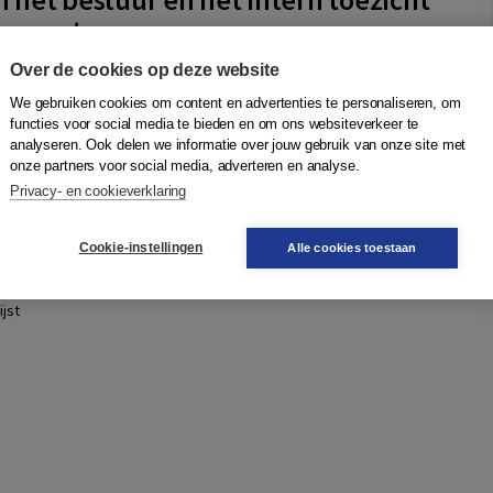
oensector
rt
,
Ageeth Klaassen
|
Boom
Over de cookies op deze website
inds 2014 versterkte eisen aan de governance van
We gebruiken cookies om content en advertenties te personaliseren, om
 wordt door de introductie van verschillende mogelijkheden
functies voor social media te bieden en om ons websiteverkeer te
deskundige bestuurders te benoeme...
Meer
analyseren. Ook delen we informatie over jouw gebruik van onze site met
onze partners voor social media, adverteren en analyse.
Privacy- en cookieverklaring
Quantity
61,50
−
+
In winkelwagen
Cookie-instellingen
Alle cookies toestaan
ruk
gen
jst