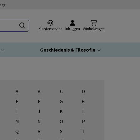
org
Inloggen
Klantenservice
Winkelwagen
Geschiedenis & Filosofie
A
B
C
D
E
F
G
H
I
J
K
L
M
N
O
P
Q
R
S
T