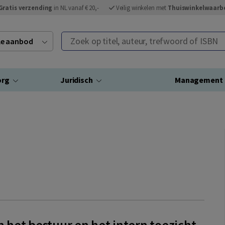
Gratis verzending
in NL vanaf € 20,-
Veilig winkelen met
Thuiswinkelwaarb
Zoek op titel, auteur, trefwoord of ISBN
ele aanbod
org
Juridisch
Management
in het bestuur en het intern toezicht