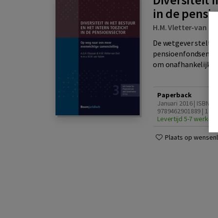
in de pensi
H.M. Vletter-van Do
De wetgever stelt s
pensioenfondsen. Zo
om onafhankelijke 
Paperback
Januari 2016 | ISBN
9789462901889 | 1e d
Levertijd 5-7 werkda
Plaats op wensenli