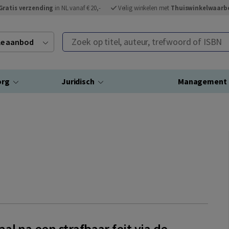
Gratis verzending
in NL vanaf € 20,-
Veilig winkelen met
Thuiswinkelwaarb
Zoek op titel, auteur, trefwoord of ISBN
ele aanbod
org
Juridisch
Management
l na een strafbaar feit via de