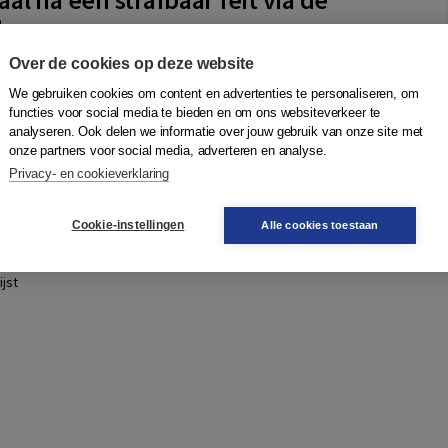
ter
bly
,
A.R. van Uhm
,
L. Orvini
,
C.R.R. Loeve
,
Ivo Giesen
|
Boom
Over de cookies op deze website
gewezen dat slachtoffers van strafbare feiten de civiele
We gebruiken cookies om content en advertenties te personaliseren, om
elig ervaren (zelf procederen, verplichte
functies voor social media te bieden en om ons websiteverkeer te
iging) en kiezen voor schadeverhaal via d...
Meer
analyseren. Ook delen we informatie over jouw gebruik van onze site met
onze partners voor social media, adverteren en analyse.
Privacy- en cookieverklaring
Quantity
N
61,50
−
+
In winkelwagen
Cookie-instellingen
Alle cookies toestaan
ruk
gen
jst