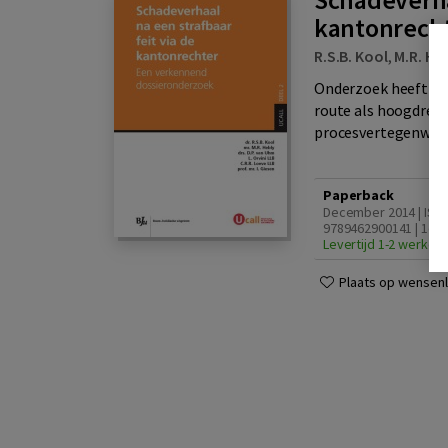
kantonrech
R.S.B. Kool
,
M.R. He
Onderzoek heeft uit
route als hoogdremp
procesvertegenwoord
Paperback
December 2014 | ISB
9789462900141 | 1e d
Levertijd 1-2 werkda
Plaats op wensenli