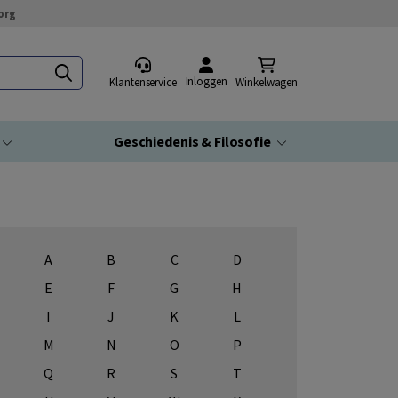
org
Inloggen
Klantenservice
Winkelwagen
Geschiedenis & Filosofie
A
B
C
D
E
F
G
H
I
J
K
L
M
N
O
P
Q
R
S
T