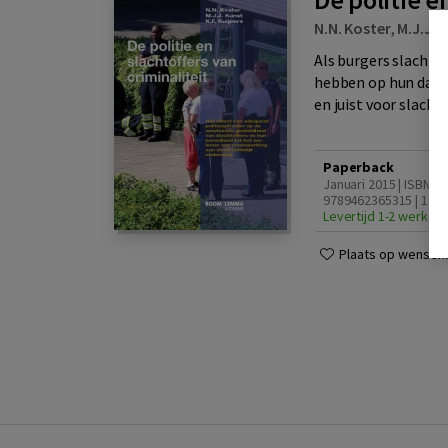
N.N. Koster
,
M.J.J. 
Als burgers slachto
hebben op hun dageli
en juist voor slachto
Paperback
Januari 2015 | ISBN
9789462365315 | 1e d
Levertijd 1-2 werkda
Plaats op wensenli