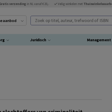
Gratis verzending
in NL vanaf € 20,-
Veilig winkelen met
Thuiswinkelwaarb
Zoek op titel, auteur, trefwoord of ISBN
ele aanbod
org
Juridisch
Management
n slachtoffers van criminaliteit