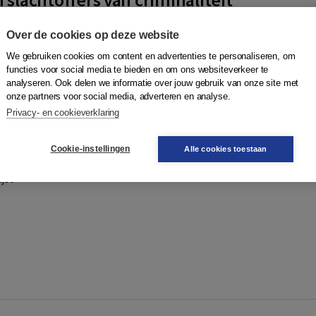
Kunst
,
K.F. Kuijpers
|
Boom
Over de cookies op deze website
ffer worden van criminaliteit, kan dat ingrijpende gevolgen
We gebruiken cookies om content en advertenties te personaliseren, om
jks leven. ‘De politie is je beste vriend’ is een bekende leus
functies voor social media te bieden en om ons websiteverkeer te
ffers van crim...
Meer
analyseren. Ook delen we informatie over jouw gebruik van onze site met
onze partners voor social media, adverteren en analyse.
Privacy- en cookieverklaring
Quantity
35,95
−
+
In winkelwagen
ruk
Cookie-instellingen
Alle cookies toestaan
gen
jst