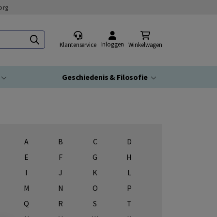
org
Inloggen
Klantenservice
Winkelwagen
Geschiedenis & Filosofie
A
B
C
D
E
F
G
H
I
J
K
L
M
N
O
P
Q
R
S
T