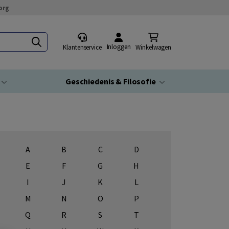
org
Inloggen
Klantenservice
Winkelwagen
Geschiedenis & Filosofie
A
B
C
D
E
F
G
H
I
J
K
L
M
N
O
P
Q
R
S
T