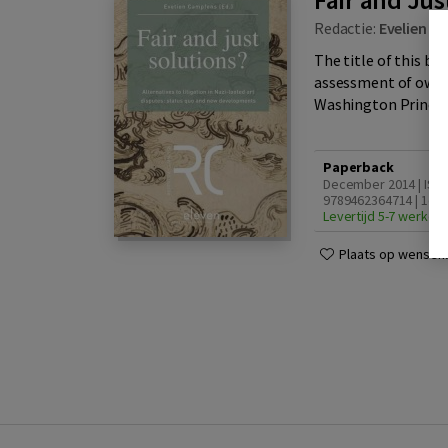
Redactie:
Evelien C
The title of this bo
assessment of owner
Washington Principle
Paperback
December 2014 | ISB
9789462364714 | 1e d
Levertijd 5-7 werkda
Plaats op wensenli