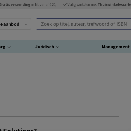
Gratis verzending
in NL vanaf € 20,-
Veilig winkelen met
Thuiswinkelwaarb
Zoek op titel, auteur, trefwoord of ISBN
ele aanbod
org
Juridisch
Management
t Solutions?