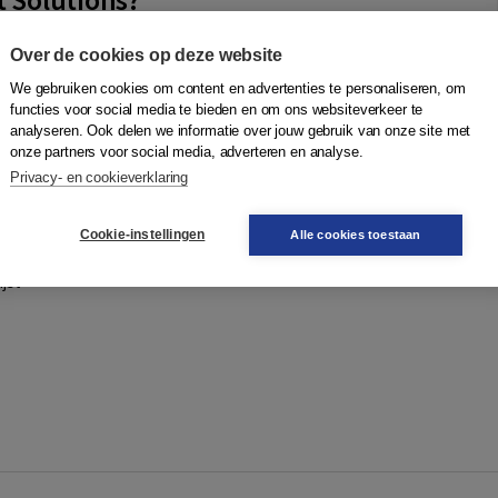
ampfens
|
Boom
Over de cookies op deze website
ok, Fair and Just Solutions?, refers to the norm for the
We gebruiken cookies om content en advertenties te personaliseren, om
ship claims to Nazi-looted art as codified in the so-called
functies voor social media te bieden en om ons websiteverkeer te
s in 1998: If the pre...
Meer
analyseren. Ook delen we informatie over jouw gebruik van onze site met
onze partners voor social media, adverteren en analyse.
Privacy- en cookieverklaring
Quantity
N
87,95
−
+
In winkelwagen
ruk
Cookie-instellingen
Alle cookies toestaan
gen
jst