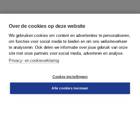
Over de cookies op deze website
We gebruiken cookies om content en advertenties te personaliseren,
© 2026
Koninklijke Boom uitgevers
om functies voor social media te bieden en om ons websiteverkeer
te analyseren. Ook delen we informatie over jouw gebruik van onze
Klantenservice
site met onze partners voor social media, adverteren en analyse.
Service & informatie
Privacy- en cookieverklaring
Contact
Retourneren
Docentenservice
Cookie-instellingen
Snel bestellen
Teamviewer
Alle cookies toestaan
Boom voor jou
Voor de boekhandel
Voor de pers
Publiceren bij Boom
Werken bij Boom & Vacatures
Over Boom