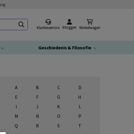
org
Inloggen
Klantenservice
Winkelwagen
Geschiedenis & Filosofie
A
B
C
D
E
F
G
H
I
J
K
L
M
N
O
P
Q
R
S
T