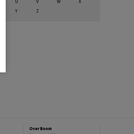
U
V
W
X
Y
Z
Over Boom