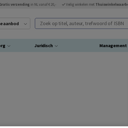
Gratis verzending
in NL vanaf € 20,-
Veilig winkelen met
Thuiswinkelwaarb
Zoek op titel, auteur, trefwoord of ISBN
ele aanbod
org
Juridisch
Management