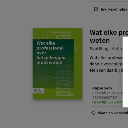
Inkijkexemplaa
Wat elke pr
weten
Paul Eling
|
Bohn St
Wat elke profession
de vele verschijnse
Men kan daarbij den
Paperback
December 2014 | ISB
9789036807425
Levertijd 1-2 werkda
Plaats op wensenli