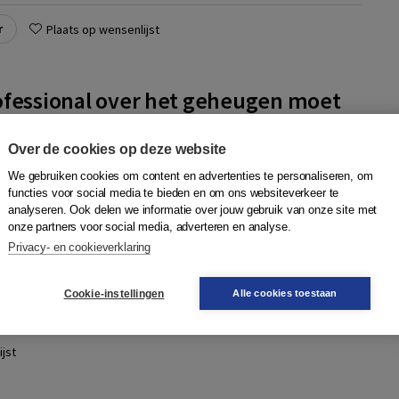
r
Plaats op wensenlijst
ofessional over het geheugen moet
Over de cookies op deze website
afleu van Loghum
We gebruiken cookies om content en advertenties te personaliseren, om
al over het geheugen moet weten geeft een overzicht over
functies voor social media te bieden en om ons websiteverkeer te
len, ideeën en verklaringen over aspecten van het geheugen.
analyseren. Ook delen we informatie over jouw gebruik van onze site met
ken aan het langetermij...
Meer
onze partners voor social media, adverteren en analyse.
Privacy- en cookieverklaring
Quantity
N
60,95
−
+
In winkelwagen
Cookie-instellingen
Alle cookies toestaan
gen
jst