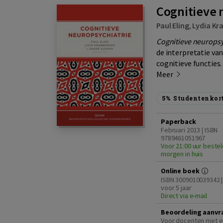
Cognitieve 
Paul Eling
,
Lydia K
Cognitieve neuropsy
de interpretatie va
cognitieve functies.
Meer
5%
Studentenkor
Paperback
Februari 2013 | ISBN
9789461051967
Voor 21:00 uur bestel
morgen in huis
Online boek
ISBN 3009010039342 |
voor 5 jaar
Direct via e-mail
Beoordeling aanvr
Voor docenten met e