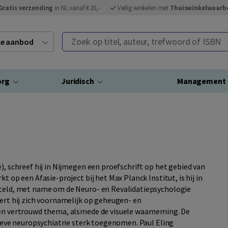
Gratis verzending
in NL vanaf € 20,-
Veilig winkelen met
Thuiswinkelwaarb
Zoek op titel, auteur, trefwoord of ISBN
ele aanbod
org
Juridisch
Management
), schreef hij in Nijmegen een proefschrift op het gebied van
t op een Afasie-project bij het Max Planck Institut, is hij in
steld, met name om de Neuro- en Revalidatiepsychologie
eert hij zich voornamelijk op geheugen- en
een vertrouwd thema, alsmede de visuele waarneming. De
itieve neuropsychiatrie sterk toegenomen. Paul Eling