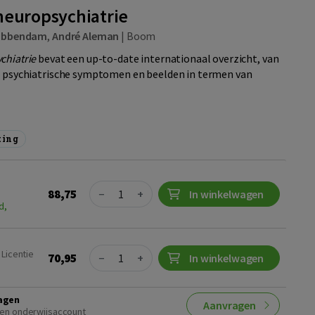
neuropsychiatrie
rabbendam
,
André Aleman
|
Boom
chiatrie
bevat een up-to-date internationaal overzicht, van
n psychiatrische symptomen en beelden in termen van
ting
Quantity
88,75
−
+
In winkelwagen
d,
Quantity
 Licentie
70,95
−
+
In winkelwagen
agen
Aanvragen
en onderwijsaccount