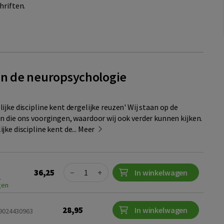
hriften.
 in de neuropsychologie
jke discipline kent dergelijke reuzen' Wij staan op de
n die ons voorgingen, waardoor wij ook verder kunnen kijken.
ke discipline kent de...
Meer
Quantity
36,25
−
+
In winkelwagen
1
gen
28,95
In winkelwagen
89024430963