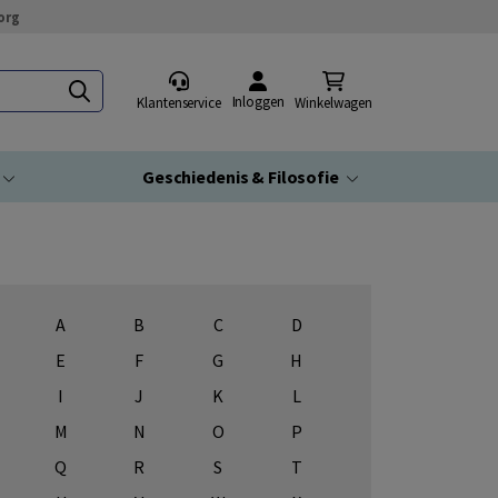
org
Inloggen
Klantenservice
Winkelwagen
Geschiedenis & Filosofie
A
B
C
D
E
F
G
H
I
J
K
L
M
N
O
P
Q
R
S
T