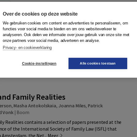
ting
Over de cookies op deze website
We gebruiken cookies om content en advertenties te personaliseren, om
Quantity
65,50
−
+
In winkelwagen
ruk
functies voor social media te bieden en om ons websiteverkeer te
d,
analyseren. Ook delen we informatie over jouw gebruik van onze site met
onze partners voor social media, adverteren en analyse.
r toegang)
Privacy- en cookieverklaring
52,50
 3309010003283 | 6e druk
Mail mij
m nog niet bekend)
Cookie-instellingen
Alle cookies toestaan
r
Plaats op wensenlijst
and Family Realities
erson
,
Masha Antokolskaia
,
Joanna Miles
,
Patrick
d Vonk
|
Boom
ly Realities contains a selection of papers presented at the
ce of the International Society of Family Law (ISFL) that
in Amsterdam, the Net...
Meer