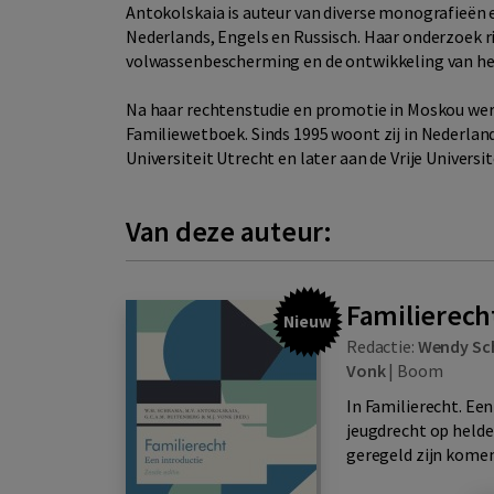
Antokolskaia is auteur van diverse monografieën 
Nederlands, Engels en Russisch. Haar onderzoek r
volwassenbescherming en de ontwikkeling van het
Na haar rechtenstudie en promotie in Moskou wer
Familiewetboek. Sinds 1995 woont zij in Nederlan
Universiteit Utrecht en later aan de Vrije Univers
Van deze auteur:
Familierech
Nieuw
Redactie:
Wendy Sc
Vonk
|
Boom
In Familierecht. Ee
jeugdrecht op helde
geregeld zijn komen 