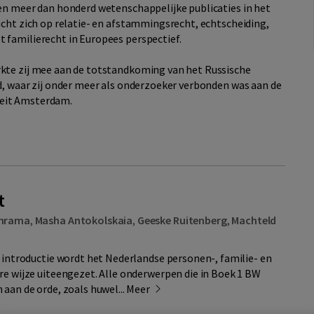
en meer dan honderd wetenschappelijke publicaties in het
icht zich op relatie- en afstammingsrecht, echtscheiding,
 familierecht in Europees perspectief.
kte zij mee aan de totstandkoming van het Russische
d, waar zij onder meer als onderzoeker verbonden was aan de
iteit Amsterdam.
t
hrama
,
Masha Antokolskaia
,
Geeske Ruitenberg
,
Machteld
n introductie wordt het Nederlandse personen-, familie- en
re wijze uiteengezet. Alle onderwerpen die in Boek 1 BW
aan de orde, zoals huwel...
Meer