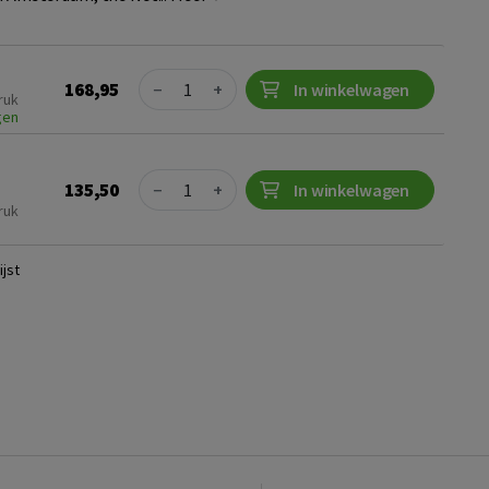
Quantity
168,95
−
+
In winkelwagen
ruk
gen
Quantity
135,50
−
+
In winkelwagen
ruk
jst