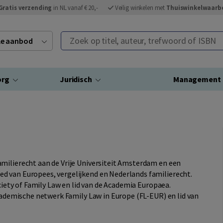
Gratis verzending
in NL vanaf € 20,-
Veilig winkelen met
Thuiswinkelwaarb
Zoek op titel, auteur, trefwoord of ISBN
ele aanbod
org
Juridisch
Management
milierecht aan de Vrije Universiteit Amsterdam en een
d van Europees, vergelijkend en Nederlands familierecht.
ociety of Family Law en lid van de Academia Europaea.
academische netwerk Family Law in Europe (FL-EUR) en lid van