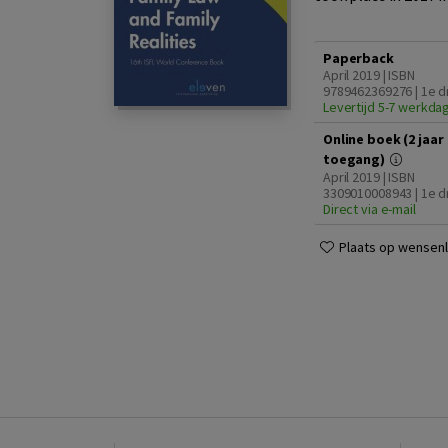
Paperback
April 2019 | ISBN
9789462369276 | 1e d
Levertijd 5-7 werkda
Online boek (2 jaar
toegang)
April 2019 | ISBN
3309010008943 | 1e d
Direct via e-mail
Plaats op wensenli