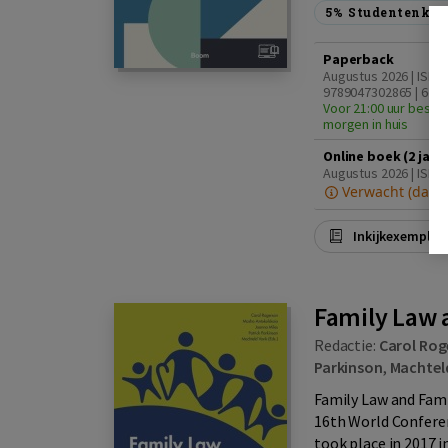
5%
Studentenkor
Paperback
Augustus 2026 | ISBN
9789047302865 | 6e d
Voor 21:00 uur bestel
morgen in huis
Online boek (2 jaa
Augustus 2026 | ISBN
Verwacht (datu
Inkijkexemplaa
Family Law 
Redactie:
Carol Rog
Parkinson
,
Machtel
Family Law and Fami
16th World Conferen
took place in 2017 