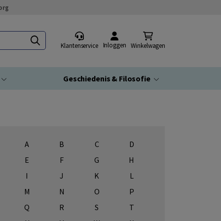
org
Inloggen
Klantenservice
Winkelwagen
Geschiedenis & Filosofie
A
B
C
D
E
F
G
H
I
J
K
L
M
N
O
P
Q
R
S
T