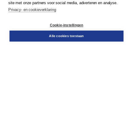
site met onze partners voor social media, adverteren en analyse.
Service & informatie
Privacy- en cookieverklaring
Contact
Retourneren
Docentenservice
Cookie-instellingen
Snel bestellen
Teamviewer
Alle cookies toestaan
Boom voor jou
Voor de boekhandel
Voor de pers
Publiceren bij Boom
Werken bij Boom & Vacatures
Over Boom
Wat ons drijft
Onze historie
Onze auteurs
Onze organisatie
Duurzaam ondernemen
Gratis verzending in NL vanaf € 20,-.