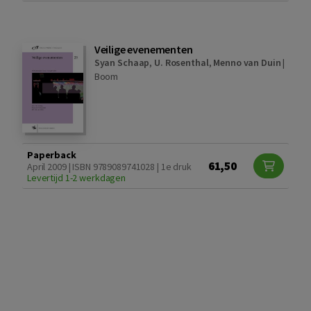
Veilige evenementen
Syan Schaap
,
U. Rosenthal
,
Menno van Duin
|
Boom
Paperback
61,50
April 2009 | ISBN 9789089741028 | 1e druk
Levertijd 1-2 werkdagen