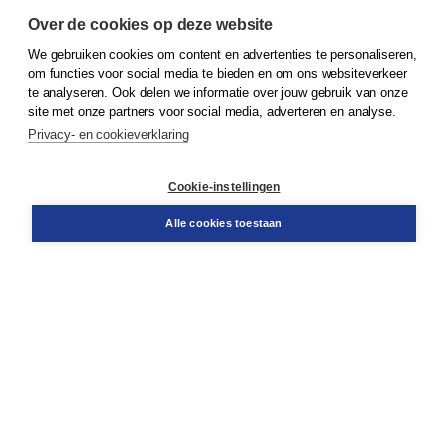
Over de cookies op deze website
We gebruiken cookies om content en advertenties te personaliseren,
© 2026
Koninklijke Boom uitgevers
om functies voor social media te bieden en om ons websiteverkeer
te analyseren. Ook delen we informatie over jouw gebruik van onze
Klantenservice
site met onze partners voor social media, adverteren en analyse.
Service & informatie
Privacy- en cookieverklaring
Contact
Retourneren
Docentenservice
Cookie-instellingen
Snel bestellen
Teamviewer
Alle cookies toestaan
Boom voor jou
Voor de boekhandel
Voor de pers
Publiceren bij Boom
Werken bij Boom & Vacatures
Over Boom
Wat ons drijft
Onze historie
Onze auteurs