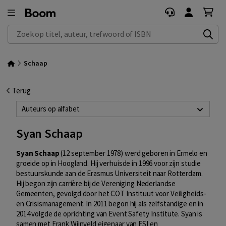
Zoek op titel, auteur, trefwoord of ISBN
Schaap
Terug
Auteurs op alfabet
Syan Schaap
Syan Schaap
(12 september 1978) werd geboren in Ermelo en
groeide op in Hoogland. Hij verhuisde in 1996 voor zijn studie
bestuurskunde aan de Erasmus Universiteit naar Rotterdam.
Hij begon zijn carrière bij de Vereniging Nederlandse
Gemeenten, gevolgd door het COT Instituut voor Veiligheids-
en Crisismanagement. In 2011 begon hij als zelfstandige en in
2014 volgde de oprichting van Event Safety Institute. Syan is
samen met Frank Wijnveld eigenaar van ESI en