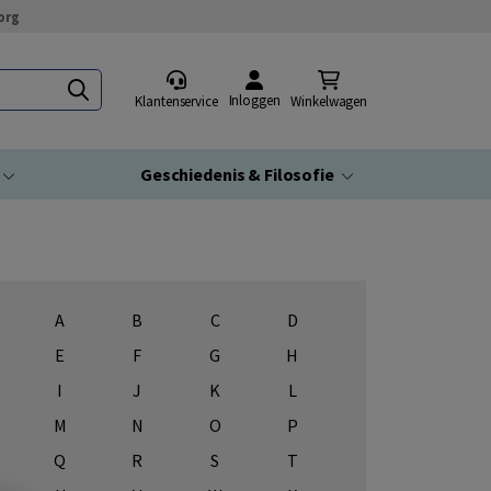
org
Inloggen
Klantenservice
Winkelwagen
Geschiedenis & Filosofie
A
B
C
D
E
F
G
H
I
J
K
L
M
N
O
P
Q
R
S
T