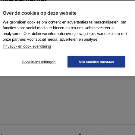
r
,
Ulrich Magnus
|
Boom
Over de cookies op deze website
s very serious risks to mankind. Adaptation and damages
We gebruiken cookies om content en advertenties te personaliseren, om
 and more. Although adaptation is important, priority
functies voor social media te bieden en om ons websiteverkeer te
revention (mitigation). The c...
Meer
analyseren. Ook delen we informatie over jouw gebruik van onze site met
onze partners voor social media, adverteren en analyse.
Privacy- en cookieverklaring
49,00
 9789462360808 | 1e druk
Bestellen
Cookie-instellingen
Alle cookies toestaan
jst