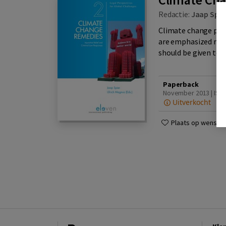
Redactie:
Jaap Spie
Climate change pose
are emphasized more
should be given to p
Paperback
November 2013 | ISBN
Uitverkocht
Plaats op wensenli