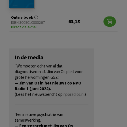
Online boek
63,15
ISBN 3009010000267
Direct via e-mail
In de media
''We moeten echt van al dat
diagnostiseren af.' Jim van Os pleit voor
grote hervormingen GGZ.'
— Jim van Os in het nieuws op NPO
Radio 1 (juni 2024).
(Lees het nieuwsbericht op
nporadio1.nl
)
'
Een nieuwe psychiatrie van
samenwerking.
’
— Een gesprek met Jim van Os