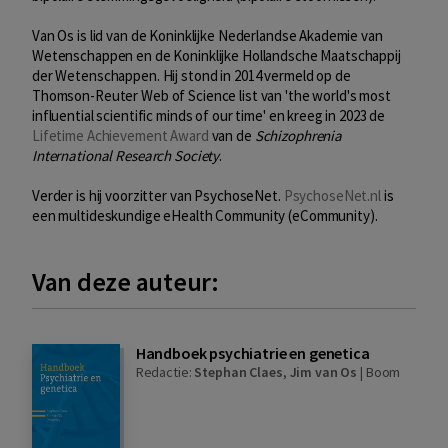
Van Os is lid van de Koninklijke Nederlandse Akademie van
Wetenschappen en de Koninklijke Hollandsche Maatschappij
der Wetenschappen. Hij stond in 2014 vermeld op de
Thomson-Reuter Web of Science list van 'the world's most
influential scientific minds of our time' en kreeg in 2023 de
Lifetime Achievement Award
van de
Schizophrenia
International Research Society
.
Verder is hij voorzitter van PsychoseNet.
PsychoseNet.nl
is
een multideskundige eHealth Community (eCommunity).
Van deze auteur:
Handboek psychiatrie en genetica
Redactie:
Stephan Claes
,
Jim van Os
|
Boom