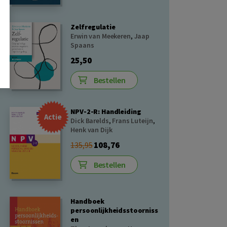
Zelfregulatie
Erwin van Meekeren
,
Jaap
Spaans
25,50
Bestellen
NPV-2-R: Handleiding
Actie
Dick Barelds
,
Frans Luteijn
,
Henk van Dijk
108,76
135,95
Bestellen
Handboek
persoonlijkheidsstoorniss
en