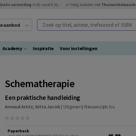
Gratis verzending
in NL vanaf € 20,-
Veilig winkelen met
Thuiswinkelwaarb
Zoek op titel, auteur, trefwoord of ISBN
ele aanbod
Academy
Inspiratie
Voor instellingen
Schematherapie
Een praktische handleiding
Arnoud Arntz
,
Gitta Jacob
|
Uitgeverij Nieuwezijds b.v.
Paperback
46,99