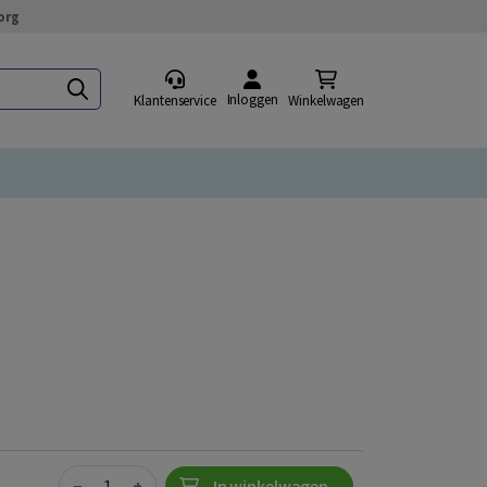
org
Inloggen
Klantenservice
Winkelwagen
Quantity
−
+
In winkelwagen