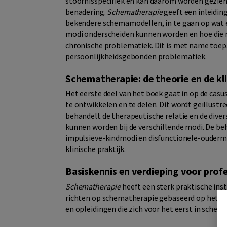
stoornisspecifiek en kan daarom worden gezien
benadering.
Schematherapie
geeft een inleiding
bekendere schemamodellen, in te gaan op wat e
modi onderscheiden kunnen worden en hoe die m
chronische problematiek. Dit is met name toep
persoonlijkheidsgebonden problematiek.
Schematherapie: de theorie en de kli
Het eerste deel van het boek gaat in op de cas
te ontwikkelen en te delen. Dit wordt geïllustr
behandelt de therapeutische relatie en de dive
kunnen worden bij de verschillende modi. De b
impulsieve-kindmodi en disfunctionele-oudermo
klinische praktijk.
Basiskennis en verdieping voor profe
Schematherapie
heeft een sterk praktische ins
richten op schematherapie gebaseerd op het m
en opleidingen die zich voor het eerst in schem