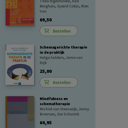
Theo Ingenhoven
,
Han
Berghuis
,
Sjoerd Colijn
,
Rien
Van
69,50
Bestellen
Schemagerichte therapie
in de praktijk
Helga Aalders
,
Janie van
Dijk
25,00
Bestellen
Mindfulness en
schematherapie
Michiel van Vreeswijk
,
Jenny
Broersen
,
Ger Schurink
64,95