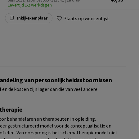
Juni 2012 | ISBN 9789057123542 | 1e druk
Levertijd 1-2 werkdagen
Plaats op wensenlijst
Inkijkexemplaar
handeling van persoonlijkheidsstoornissen
l en de kosten zijn lager dan die van veel andere
therapie
voor behandelaren en therapeuten in opleiding.
er gestructureerd model voor de conceptualisatie en
ofielen. Van oorsprong is het schematherapiemodel niet