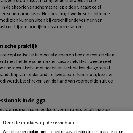
 als een stoornisoverschrijdende therapeutische
 in de theorie van schematherapie door, naast de al
en schemamodus is. Het beschrijft welke verschillende
odi zich kunnen uiten bij verschillende vormen van
asbaar bij persoonlijkheidsstoornissen en
nische praktijk
usconceptualisatie in modustermen en hoe die met de cliënt
eerd met heldere schema's en casuïstiek. Het tweede deel
rse therapeutische methoden en technieken die gebruikt
ehandeling van onder andere kwetsbare-kindmodi, boze en
di wordt beschreven aan de hand van voorbeelden uit de
ssionals in de ggz
teek, en is met name bedoeld voor professionals die zich
odusmodel. Het boek is ook geschikt voor behandelaren
atherapie willen verdiepen.
Over de cookies op deze website
We gebruiken cookies om content en advertenties te personaliseren, om