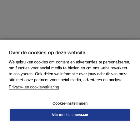
Over de cookies op deze website
We gebruiken cookies om content en advertenties te personaliseren,
© 2026
Koninklijke Boom uitgevers
om functies voor social media te bieden en om ons websiteverkeer
te analyseren. Ook delen we informatie over jouw gebruik van onze
Klantenservice
site met onze partners voor social media, adverteren en analyse.
Service & informatie
Privacy- en cookieverklaring
Contact
Retourneren
Docentenservice
Cookie-instellingen
Snel bestellen
Teamviewer
Alle cookies toestaan
Boom voor jou
Voor de boekhandel
Voor de pers