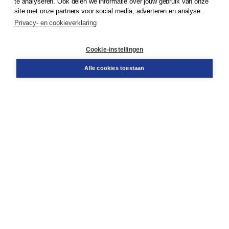
te analyseren. Ook delen we informatie over jouw gebruik van onze
Klantenservice
site met onze partners voor social media, adverteren en analyse.
Service & informatie
Privacy- en cookieverklaring
Contact
Retourneren
Docentenservice
Cookie-instellingen
Snel bestellen
Teamviewer
Alle cookies toestaan
Boom voor jou
Voor de boekhandel
Voor de pers
Publiceren bij Boom
Werken bij Boom & Vacatures
Over Boom
Wat ons drijft
Onze historie
Onze auteurs
Onze organisatie
Duurzaam ondernemen