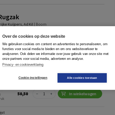
Rugzak
ijke Kuijpers
,
Ad Kil
|
Boom
ns dat een opgebouwd familievermogen na twee generaties in
Over de cookies op deze website
rdampt. Wat doen families die vermogen generaties
ragen anders dan families die ...
Meer
We gebruiken cookies om content en advertenties te personaliseren, om
functies voor social media te bieden en om ons websiteverkeer te
analyseren. Ook delen we informatie over jouw gebruik van onze site met
onze partners voor social media, adverteren en analyse.
N
Privacy- en cookieverklaring
Quantity
62,50
−
+
In winkelwagen
ruk
d,
Cookie-instellingen
Alle cookies toestaan
Quantity
50,50
−
+
In winkelwagen
N
ruk
jst