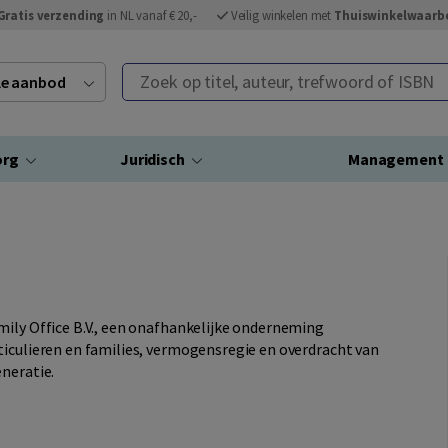
Gratis verzending
in NL vanaf € 20,-
Veilig winkelen met
Thuiswinkelwaarb
Zoek op titel, auteur, trefwoord of ISBN
ele aanbod
org
Juridisch
Management
ily Office B.V., een onafhankelijke onderneming
ticulieren en families, vermogensregie en overdracht van
neratie.