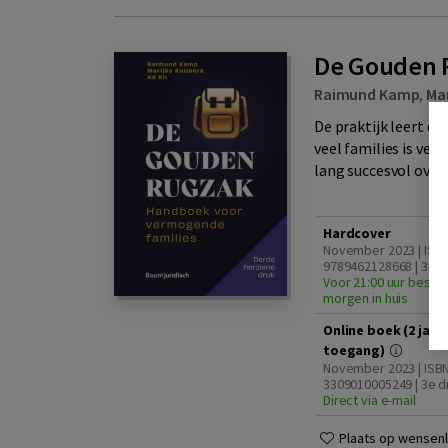
De Gouden 
Raimund Kamp
,
Mar
De praktijk leert o
veel families is ve
lang succesvol overd
Hardcover
November 2023 | ISB
9789462128668 | 3e d
Voor 21:00 uur bestel
morgen in huis
Online boek (2 jaar
toegang)
November 2023 | ISB
3309010005249 | 3e d
Direct via e-mail
Plaats op wensenli