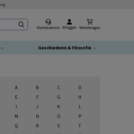
org
Inloggen
Klantenservice
Winkelwagen
Geschiedenis & Filosofie
A
B
C
D
E
F
G
H
I
J
K
L
M
N
O
P
Q
R
S
T