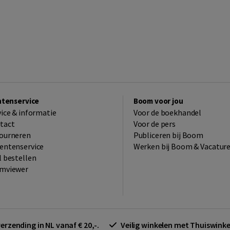
ntenservice
Boom voor jou
vice & informatie
Voor de boekhandel
tact
Voor de pers
ourneren
Publiceren bij Boom
entenservice
Werken bij Boom & Vacatur
l bestellen
mviewer
verzending in NL vanaf € 20,-.
Veilig winkelen met Thuiswin