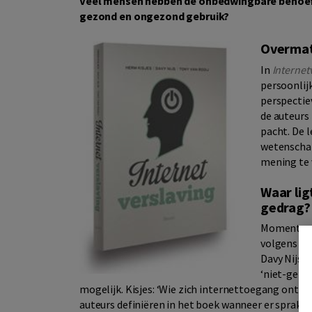
Veel mensen hebben de onbedwingbare behoefte
gezond en ongezond gebruik?
Overmati
In
Internet
persoonlij
perspectie
de auteurs
pacht. De 
wetenschap
mening te
Waar lig
gedrag?
Momenteel 
volgens tr
Davy Nijs e
‘niet-gebru
mogelijk. Kisjes: ‘Wie zich internettoegang ontze
auteurs definiëren in het boek wanneer er sprake