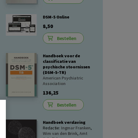
DSM-5 Online
8,50
Bestellen
Handboek voor de
classificatie van
psychische stoornissen
(DSM-5-TR)
American Psychiatric
Association
136,25
Bestellen
Handboek verslaving
Redactie:
Ingmar Franken
,
Wim van den Brink
,
Arnt