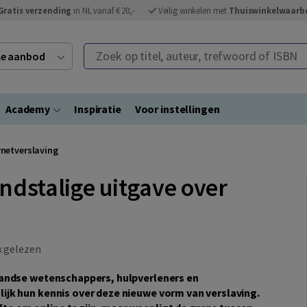
Gratis verzending
in NL vanaf € 20,-
Veilig winkelen met
Thuiswinkelwaarb
Zoek op titel, auteur, trefwoord of ISBN
ele aanbod
Academy
Inspiratie
Voor instellingen
rnetverslaving
ndstalige uitgave over
 gelezen
landse wetenschappers, hulpverleners en
ijk hun kennis over deze nieuwe vorm van verslaving.