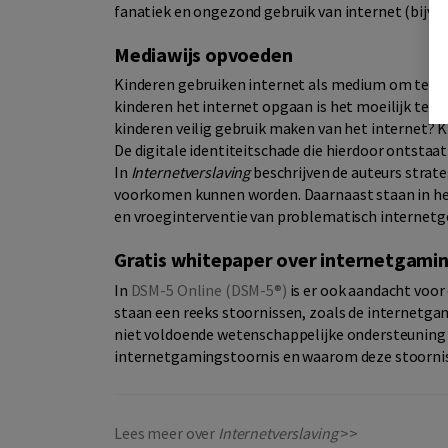
fanatiek en ongezond gebruik van internet (bijvoor
Mediawijs opvoeden
Kinderen gebruiken internet als medium om te c
kinderen het internet opgaan is het moeilijk te c
kinderen veilig gebruik maken van het internet? K
De digitale identiteitschade die hierdoor ontstaa
In
Internetverslaving
beschrijven de auteurs stra
voorkomen kunnen worden. Daarnaast staan in he
en vroeginterventie van problematisch internetge
Gratis whitepaper over internetgami
In
DSM-5 Online (DSM-5®)
is er ook aandacht voor 
staan een reeks stoornissen, zoals de internetgam
niet voldoende wetenschappelijke ondersteuning h
internetgamingstoornis en waarom deze stoornis
Lees meer over
Internetverslaving
>>