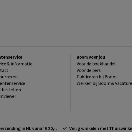
ntenservice
Boom voor jou
vice & informatie
Voor de boekhandel
tact
Voor de pers
ourneren
Publiceren bij Boom
entenservice
Werken bij Boom & Vacatur
l bestellen
mviewer
verzending in NL vanaf € 20,-.
Veilig winkelen met Thuiswin