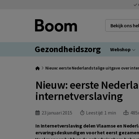
Bekijk ons h
Gezondheidszorg
Webshop
Nieuw: eerste Nederlandstalige uitgave over inte
Nieuw: eerste Nederla
internetverslaving
23 januari 2015
Leestijd:
1 min
485x
In Internetverslaving delen Vlaamse en Neder
ervaringsdeskundigen voor het eerst gezamenl