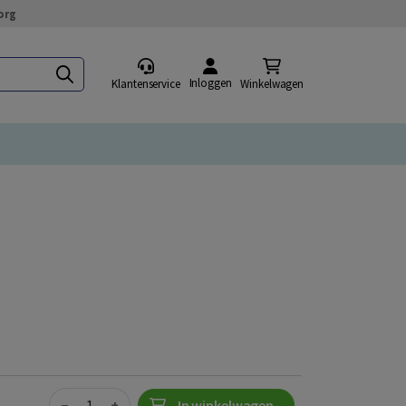
org
Inloggen
Klantenservice
Winkelwagen
Quantity
−
+
In winkelwagen