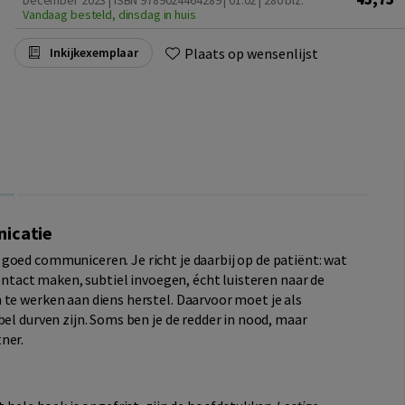
December 2023 | ISBN 9789024464289 | 01.02
| 280 blz.
Vandaag besteld, dinsdag in huis
Plaats op wensenlijst
Inkijkexemplaar
s
nicatie
goed communiceren. Je richt je daarbij op de patiënt: wat
contact maken, subtiel invoegen, écht luisteren naar de
 te werken aan diens herstel. Daarvoor moet je als
bel durven zijn. Soms ben je de redder in nood, maar
ner.