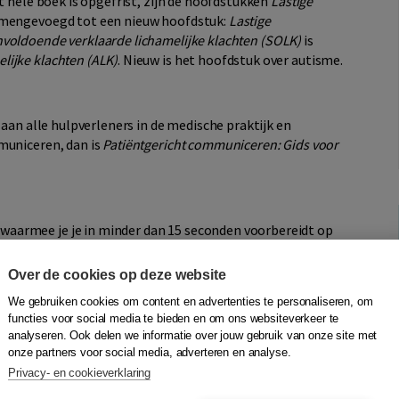
t hele boek is opgefrist, zijn de hoofdstukken
Lastige
mengevoegd tot een nieuw hoofdstuk:
Lastige
voldoende verklaarde lichamelijke klachten (SOLK)
is
ijke klachten (ALK)
. Nieuw is het hoofdstuk over autisme.
 aan alle hulpverleners in de medische praktijk en
municeren, dan is
Patiëntgericht communiceren: Gids voor
aarmee je je in minder dan 15 seconden voorbereidt op
heden zijn patiëntgericht: naast respectvol en effectief,
Handig voor in de spreekkamer, op de afdeling of bij de
Over de cookies op deze website
 het boek is ook de app geheel herzien.
We gebruiken cookies om content en advertenties te personaliseren, om
functies voor social media te bieden en om ons websiteverkeer te
y store
(Android) en in de
App Store
(iOS).
analyseren. Ook delen we informatie over jouw gebruik van onze site met
onze partners voor social media, adverteren en analyse.
Privacy- en cookieverklaring