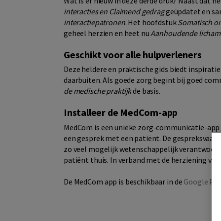
Wat is er nieuw in deze derde druk? Naast dat he
interacties en Claimend gedrag
geüpdatet en sa
interactiepatronen
. Het hoofdstuk
Somatisch on
geheel herzien en heet nu
Aanhoudende lichamel
Geschikt voor alle hulpverleners
Deze heldere en praktische gids biedt inspiratie
daarbuiten. Als goede zorg begint bij goed com
de medische praktijk
de basis.
Installeer de MedCom-app
MedCom is een unieke zorg-communicatie-app w
een gesprek met een patiënt. De gespreksvaardig
zo veel mogelijk wetenschappelijk verantwoord. 
patiënt thuis. In verband met de herziening van
De MedCom app is beschikbaar in de
Google Pla