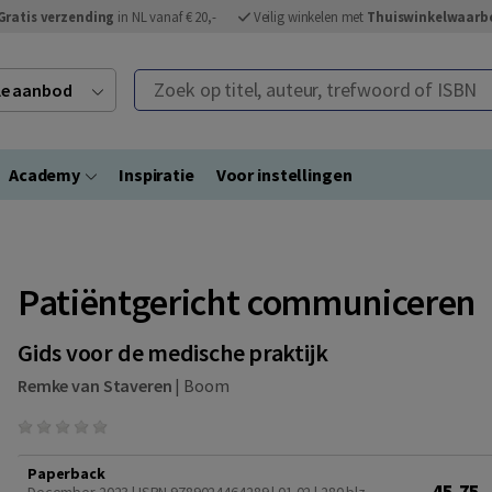
Gratis verzending
in NL vanaf € 20,-
Veilig winkelen met
Thuiswinkelwaarb
Zoek op titel, auteur, trefwoord of ISBN
ele aanbod
Academy
Inspiratie
Voor instellingen
Patiëntgericht communiceren
Gids voor de medische praktijk
Remke van Staveren
|
Boom
Paperback
45,75