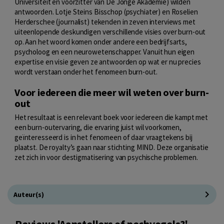
Universiteit en voorzitter van De Jonge Akademie) wilden
antwoorden. Lotje Steins Bisschop (psychiater) en Roselien
Herderschee (journalist) tekenden in zeven interviews met
uiteenlopende deskundigen verschillende visies over burn-out
op. Aan het woord komen onder andere een bedrijfsarts,
psycholoog en een neurowetenschapper. Vanuit hun eigen
expertise en visie geven ze antwoorden op wat er nu precies
wordt verstaan onder het fenomeen burn-out.
Voor iedereen die meer wil weten over burn-
out
Het resultaat is een relevant boek voor iedereen die kampt met
een burn-outervaring, die ervaring juist wil voorkomen,
geïnteresseerd is in het fenomeen of daar vraagtekens bij
plaatst. De royalty’s gaan naar stichting MIND. Deze organisatie
zet zich in voor destigmatisering van psychische problemen.
Auteur(s)