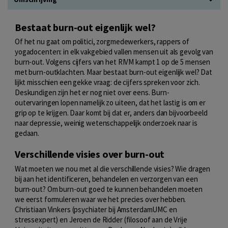
Bestaat burn-out eigenlijk wel?
Of het nu gaat om politici, zorgmedewerkers, rappers of
yogadocenten: in elk vakgebied vallen mensen uit als gevolg van
burn-out. Volgens cijfers van het RIVM kampt 1 op de 5 mensen
met burn-outklachten. Maar bestaat burn-out eigenlijk wel? Dat
lijkt misschien een gekke vraag: de cijfers spreken voor zich.
Deskundigen zijn het er nog niet over eens. Burn-
outervaringen lopen namelijk zo uiteen, dat het lastig is om er
grip op te krijgen. Daar komt bij dat er, anders dan bijvoorbeeld
naar depressie, weinig wetenschappelijk onderzoek naar is
gedaan.
Verschillende visies over burn-out
Wat moeten we nou met al die verschillende visies? Wie dragen
bij aan het identificeren, behandelen en verzorgen van een
burn-out? Om burn-out goed te kunnen behandelen moeten
we eerst formuleren waar we het precies over hebben.
Christiaan Vinkers (psychiater bij AmsterdamUMC en
stressexpert) en Jeroen de Ridder (filosoof aan de Vrije