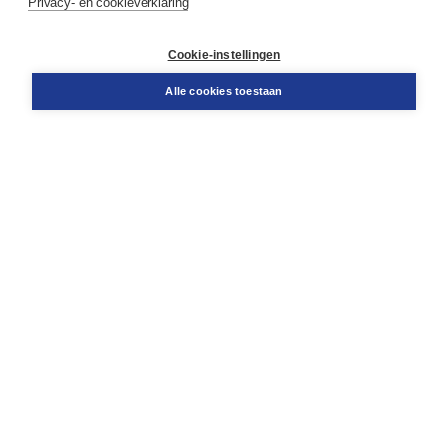
Privacy- en cookieverklaring
Contact
Retourneren
Docentenservice
Cookie-instellingen
Snel bestellen
Teamviewer
Alle cookies toestaan
Boom voor jou
Voor de boekhandel
Voor de pers
Publiceren bij Boom
Werken bij Boom & Vacatures
Over Boom
Wat ons drijft
Onze historie
Onze auteurs
Onze organisatie
Duurzaam ondernemen
Gratis verzending in NL vanaf € 20,-.