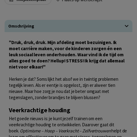
Omschrijving
"Druk, druk, druk. Mijn afdeling moet bezuinigen. Ik
moet carrière maken, voor de kinderen zorgen én een
leuk sociaal leven onderhouden. Waar vind ik de tijd om
alles goed te doen? Hellup! STRESS! Ik krijg dat allemaal
niet voor elkaar!"
Herken je dat? Soms lijkt het alsof we in twintig problemen
tegelijk leven. Als er eentje is opgelost, zijn er alweer tien
nieuwe. Maar hoe zorg je nou dat je beter omgaat met
tegenslagen, zonder brandjes te blijven blussen?
Veerkrachtige houding
Het goede nieuws is: je kunt jezelf trainen om een
veerkrachtige houding te ontwikkelen. Daarover gaat dit
boek.
Optimisme – Hoop – Veerkracht – Zelfvertrouwen
helpt de
lezer om effectiever om te gaan met stress, tegenslagen en