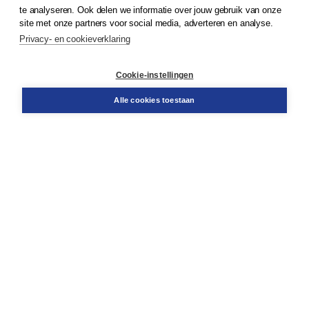
te analyseren. Ook delen we informatie over jouw gebruik van onze
Klantenservice
site met onze partners voor social media, adverteren en analyse.
Service & informatie
Privacy- en cookieverklaring
Contact
Retourneren
Docentenservice
Cookie-instellingen
Snel bestellen
Teamviewer
Alle cookies toestaan
Boom voor jou
Voor de boekhandel
Voor de pers
Publiceren bij Boom
Werken bij Boom & Vacatures
Over Boom
Wat ons drijft
Onze historie
Onze auteurs
Onze organisatie
Duurzaam ondernemen