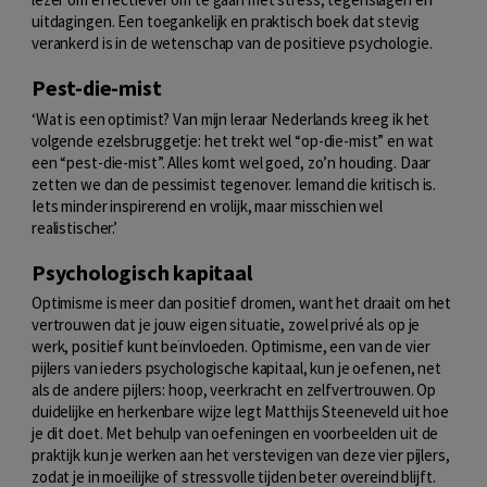
uitdagingen. Een toegankelijk en praktisch boek dat stevig
verankerd is in de wetenschap van de positieve psychologie.
Pest-die-mist
‘Wat is een optimist? Van mijn leraar Nederlands kreeg ik het
volgende ezelsbruggetje: het trekt wel “op-die-mist” en wat
een “pest-die-mist”. Alles komt wel goed, zo’n houding. Daar
zetten we dan de pessimist tegenover. Iemand die kritisch is.
Iets minder inspirerend en vrolijk, maar misschien wel
realistischer.’
Psychologisch kapitaal
Optimisme is meer dan positief dromen, want het draait om het
vertrouwen dat je jouw eigen situatie, zowel privé als op je
werk, positief kunt beïnvloeden. Optimisme, een van de vier
pijlers van ieders psychologische kapitaal, kun je oefenen, net
als de andere pijlers: hoop, veerkracht en zelfvertrouwen. Op
duidelijke en herkenbare wijze legt Matthijs Steeneveld uit hoe
je dit doet. Met behulp van oefeningen en voorbeelden uit de
praktijk kun je werken aan het verstevigen van deze vier pijlers,
zodat je in moeilijke of stressvolle tijden beter overeind blijft.