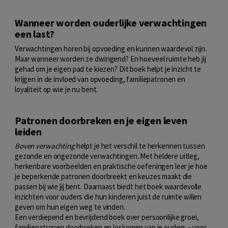
Wanneer worden ouderlijke verwachtingen
een last?
Verwachtingen horen bij opvoeding en kunnen waardevol zijn.
Maar wanneer worden ze dwingend? En hoeveel ruimte heb jij
gehad om je eigen pad te kiezen? Dit boek helpt je inzicht te
krijgen in de invloed van opvoeding, familiepatronen en
loyaliteit op wie je nu bent.
Patronen doorbreken en je eigen leven
leiden
Boven verwachting
helpt je het verschil te herkennen tussen
gezonde en ongezonde verwachtingen. Met heldere uitleg,
herkenbare voorbeelden en praktische oefeningen leer je hoe
je beperkende patronen doorbreekt en keuzes maakt die
passen bij wie jij bent. Daarnaast biedt het boek waardevolle
inzichten voor ouders die hun kinderen juist de ruimte willen
geven om hun eigen weg te vinden.
Een verdiepend en bevrijdend boek over persoonlijke groei,
familiepatronen doorbreken en loskomen van je ouders – voor