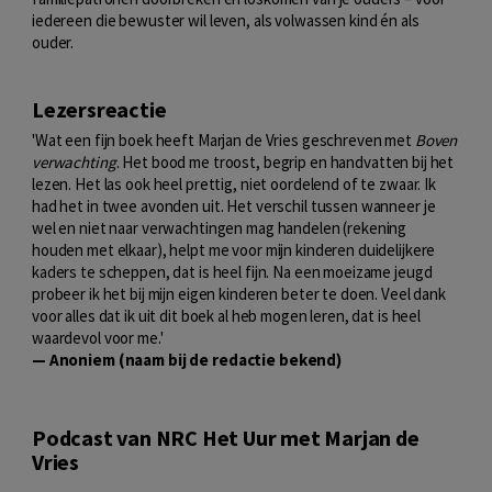
iedereen die bewuster wil leven, als volwassen kind én als
ouder.
Lezersreactie
'Wat een fijn boek heeft Marjan de Vries geschreven met
Boven
verwachting
. Het bood me troost, begrip en handvatten bij het
lezen. Het las ook heel prettig, niet oordelend of te zwaar. Ik
had het in twee avonden uit. Het verschil tussen wanneer je
wel en niet naar verwachtingen mag handelen (rekening
houden met elkaar), helpt me voor mijn kinderen duidelijkere
kaders te scheppen, dat is heel fijn. Na een moeizame jeugd
probeer ik het bij mijn eigen kinderen beter te doen. Veel dank
voor alles dat ik uit dit boek al heb mogen leren, dat is heel
waardevol voor me.'
— Anoniem (naam bij de redactie bekend)
Podcast van NRC Het Uur met Marjan de
Vries