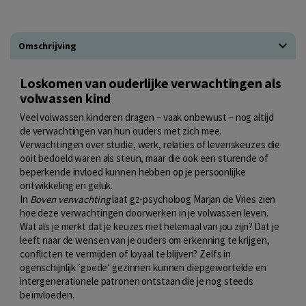
Omschrijving
Loskomen van ouderlijke verwachtingen als
volwassen kind
Veel volwassen kinderen dragen – vaak onbewust – nog altijd
de verwachtingen van hun ouders met zich mee.
Verwachtingen over studie, werk, relaties of levenskeuzes die
ooit bedoeld waren als steun, maar die ook een sturende of
beperkende invloed kunnen hebben op je persoonlijke
ontwikkeling en geluk.
In
Boven verwachting
laat gz-psycholoog Marjan de Vries zien
hoe deze verwachtingen doorwerken in je volwassen leven.
Wat als je merkt dat je keuzes niet helemaal van jou zijn? Dat je
leeft naar de wensen van je ouders om erkenning te krijgen,
conflicten te vermijden of loyaal te blijven? Zelfs in
ogenschijnlijk ‘goede’ gezinnen kunnen diepgewortelde en
intergenerationele patronen ontstaan die je nog steeds
beïnvloeden.