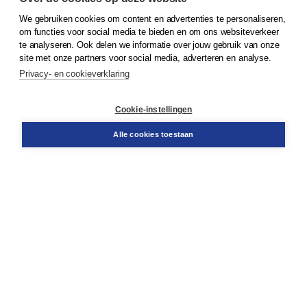
We gebruiken cookies om content en advertenties te personaliseren,
© 2026
Koninklijke Boom uitgevers
om functies voor social media te bieden en om ons websiteverkeer
te analyseren. Ook delen we informatie over jouw gebruik van onze
Klantenservice
site met onze partners voor social media, adverteren en analyse.
Service & informatie
Privacy- en cookieverklaring
Contact
Retourneren
Docentenservice
Cookie-instellingen
Snel bestellen
Teamviewer
Alle cookies toestaan
Boom voor jou
Voor de boekhandel
Voor de pers
Publiceren bij Boom
Werken bij Boom & Vacatures
Over Boom
Wat ons drijft
Onze historie
Onze auteurs
Onze organisatie