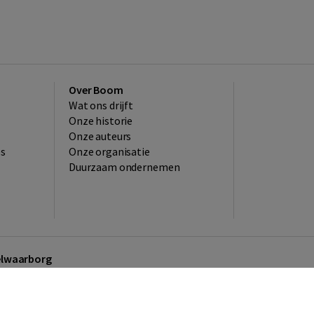
Over Boom
Wat ons drijft
Onze historie
Onze auteurs
es
Onze organisatie
Duurzaam ondernemen
kelwaarborg