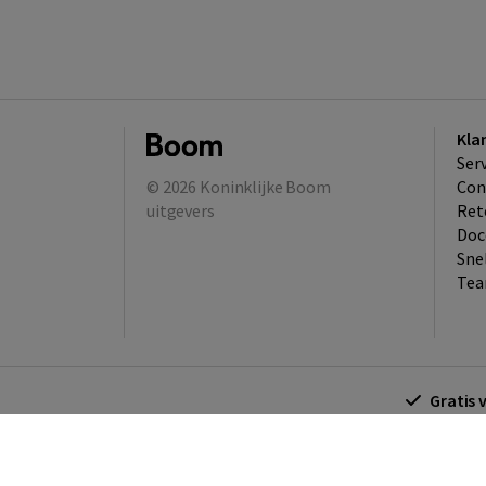
Kla
Ser
© 2026
Koninklijke Boom
Con
uitgevers
Ret
Doc
Sne
Tea
Gratis 
Algemene voorwaarden
Algemene voorwa