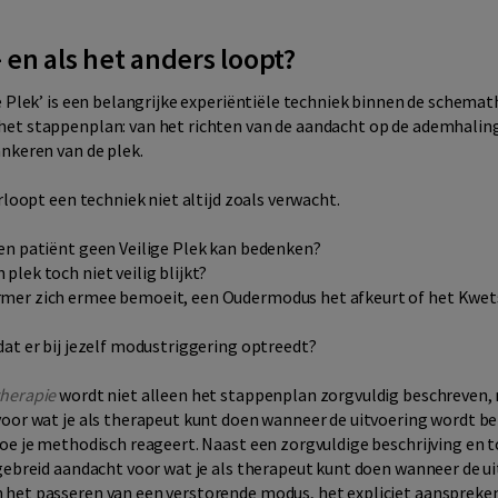
– en als het anders loopt?
e Plek’ is een belangrijke experiëntiële techniek binnen de schemat
et stappenplan: van het richten van de aandacht op de ademhaling
nkeren van de plek.
rloopt een techniek niet altijd zoals verwacht.
en patiënt geen Veilige Plek kan bedenken?
lek toch niet veilig blijkt?
mer zich ermee bemoeit, een Oudermodus het afkeurt of het Kwet
at er bij jezelf modustriggering optreedt?
herapie
wordt niet alleen het stappenplan zorgvuldig beschreven, 
voor wat je als therapeut kunt doen wanneer de uitvoering wordt 
oe je methodisch reageert. Naast een zorgvuldige beschrijving en t
gebreid aandacht voor wat je als therapeut kunt doen wanneer de u
het passeren van een verstorende modus, het expliciet aanspreke