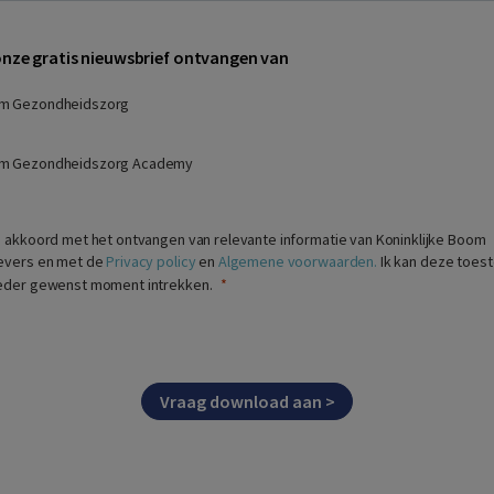
 onze gratis nieuwsbrief ontvangen van
m Gezondheidszorg
m Gezondheidszorg Academy
a akkoord met het ontvangen van relevante informatie van Koninklijke Boom
evers en met de
Privacy policy
en
Algemene voorwaarden.
Ik kan deze toes
eder gewenst moment intrekken.
Vraag download aan >