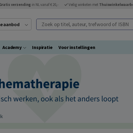
Gratis verzending
in NL vanaf € 20,-
Veilig winkelen met
Thuiswinkelwaarb
Zoek op titel, auteur, trefwoord of ISBN
ele aanbod
Academy
Inspiratie
Voor instellingen