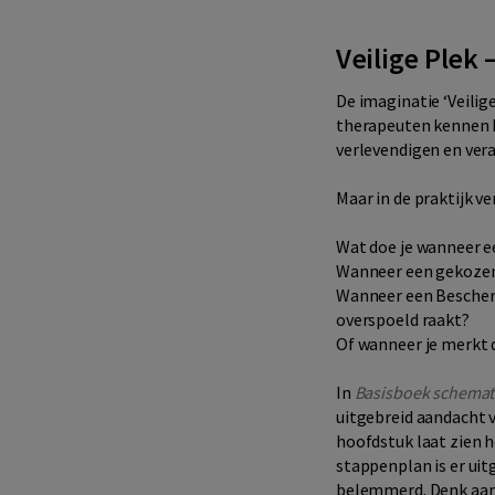
Veilige Plek 
De imaginatie ‘Veilig
therapeuten kennen h
verlevendigen en vera
Maar in de praktijk ve
Wat doe je wanneer e
Wanneer een gekozen p
Wanneer een Bescher
overspoeld raakt?
Of wanneer je merkt d
In
Basisboek schemat
uitgebreid aandacht 
hoofdstuk laat zien h
stappenplan is er uit
belemmerd. Denk aan 