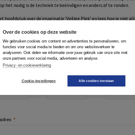
 het nodig is de techniek te beëindigen en anders af te ronden.
t hoofdstuk over de imaginatie ‘Veilige Plek’ en lees hoe je niet al
herapeutisch handelt wanneer het proces complexer wordt.
Over de cookies op deze website
We gebruiken cookies om content en advertenties te personaliseren, om
functies voor social media te bieden en om ons websiteverkeer te
analyseren. Ook delen we informatie over jouw gebruik van onze site met
ntvang de gratis download in je mailb
onze partners voor social media, adverteren en analyse.
Privacy- en cookieverklaring
Cookie-instellingen
Alle cookies toestaan
rnaam
Tussenvoegsel
Achternaam
adres