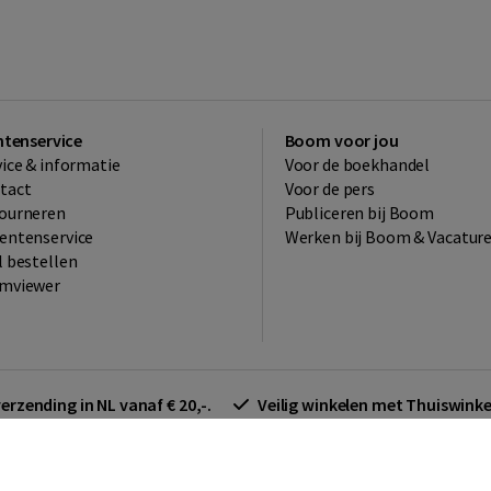
ntenservice
Boom voor jou
vice & informatie
Voor de boekhandel
tact
Voor de pers
ourneren
Publiceren bij Boom
entenservice
Werken bij Boom & Vacatur
l bestellen
mviewer
verzending in NL vanaf € 20,-.
Veilig winkelen met Thuiswin
arden zakelijk
Cookieverklaring
Disclaimer
Privacy policy