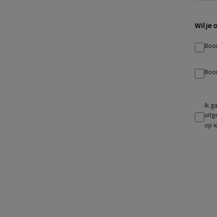
Wil je
Boo
Boo
Ik g
uitg
op i