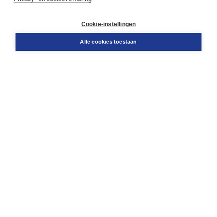
Contact
Retourneren
Docentenservice
Cookie-instellingen
Snel bestellen
Teamviewer
Alle cookies toestaan
Boom voor jou
Voor de boekhandel
Voor de pers
Publiceren bij Boom
Werken bij Boom & Vacatures
Over Boom
Wat ons drijft
Onze historie
Onze auteurs
Onze organisatie
Duurzaam ondernemen
Gratis verzending in NL vanaf € 20,-.
Veilig winkelen met Thuiswinkelwaarborg