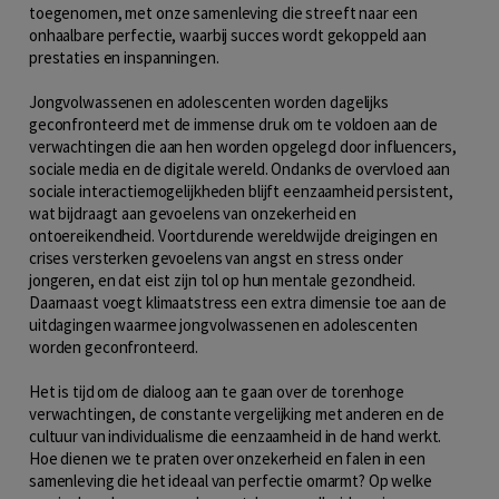
toegenomen, met onze samenleving die streeft naar een
onhaalbare perfectie, waarbij succes wordt gekoppeld aan
prestaties en inspanningen.
Jongvolwassenen en adolescenten worden dagelijks
geconfronteerd met de immense druk om te voldoen aan de
verwachtingen die aan hen worden opgelegd door influencers,
sociale media en de digitale wereld. Ondanks de overvloed aan
sociale interactiemogelijkheden blijft eenzaamheid persistent,
wat bijdraagt aan gevoelens van onzekerheid en
ontoereikendheid. Voortdurende wereldwijde dreigingen en
crises versterken gevoelens van angst en stress onder
jongeren, en dat eist zijn tol op hun mentale gezondheid.
Daarnaast voegt klimaatstress een extra dimensie toe aan de
uitdagingen waarmee jongvolwassenen en adolescenten
worden geconfronteerd.
Het is tijd om de dialoog aan te gaan over de torenhoge
verwachtingen, de constante vergelijking met anderen en de
cultuur van individualisme die eenzaamheid in de hand werkt.
Hoe dienen we te praten over onzekerheid en falen in een
samenleving die het ideaal van perfectie omarmt? Op welke