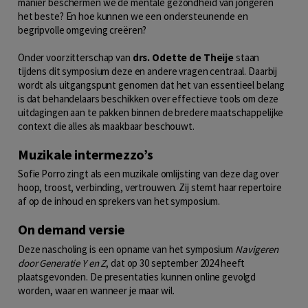
manier beschermen we de mentale gezondheid van jongeren
het beste? En hoe kunnen we een ondersteunende en
begripvolle omgeving creëren?
Onder voorzitterschap van
drs. Odette de Theije
staan
tijdens dit symposium deze en andere vragen centraal. Daarbij
wordt als uitgangspunt genomen dat het van essentieel belang
is dat behandelaars beschikken over effectieve tools om deze
uitdagingen aan te pakken binnen de bredere maatschappelijke
context die alles als maakbaar beschouwt.
Muzikale intermezzo’s
Sofie Porro zingt als een muzikale omlijsting van deze dag over
hoop, troost, verbinding, vertrouwen. Zij stemt haar repertoire
af op de inhoud en sprekers van het symposium.
On demand versie
Deze nascholing is een opname van het symposium
Navigeren
door Generatie Y en Z
, dat op 30 september 2024 heeft
plaatsgevonden. De presentaties kunnen online gevolgd
worden, waar en wanneer je maar wil.