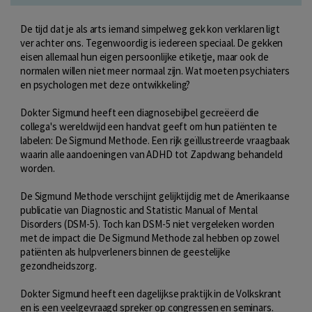
De tijd dat je als arts iemand simpelweg gek kon verklaren ligt
ver achter ons. Tegenwoordig is iedereen speciaal. De gekken
eisen allemaal hun eigen persoonlijke etiketje, maar ook de
normalen willen niet meer normaal zijn. Wat moeten psychiaters
en psychologen met deze ontwikkeling?
Dokter Sigmund heeft een diagnosebijbel gecreëerd die
collega's wereldwijd een handvat geeft om hun patiënten te
labelen: De Sigmund Methode. Een rijk geïllustreerde vraagbaak
waarin alle aandoeningen van ADHD tot Zapdwang behandeld
worden.
De Sigmund Methode verschijnt gelijktijdig met de Amerikaanse
publicatie van Diagnostic and Statistic Manual of Mental
Disorders (DSM-5). Toch kan DSM-5 niet vergeleken worden
met de impact die De Sigmund Methode zal hebben op zowel
patiënten als hulpverleners binnen de geestelijke
gezondheidszorg.
Dokter Sigmund heeft een dagelijkse praktijk in de Volkskrant
en is een veelgevraagd spreker op congressen en seminars.