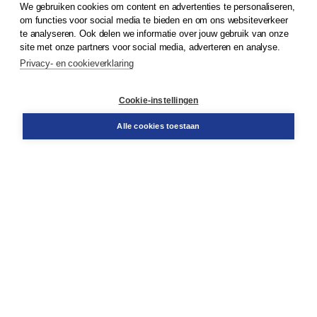
We gebruiken cookies om content en advertenties te personaliseren,
© 2026
Koninklijke Boom uitgevers
om functies voor social media te bieden en om ons websiteverkeer
te analyseren. Ook delen we informatie over jouw gebruik van onze
Klantenservice
site met onze partners voor social media, adverteren en analyse.
Service & informatie
Privacy- en cookieverklaring
Contact
Retourneren
Docentenservice
Cookie-instellingen
Snel bestellen
Teamviewer
Alle cookies toestaan
Boom voor jou
Voor de boekhandel
Voor de pers
Publiceren bij Boom
Werken bij Boom & Vacatures
Over Boom
Wat ons drijft
Onze historie
Onze auteurs
Onze organisatie
Duurzaam ondernemen