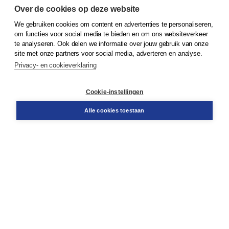
Over de cookies op deze website
We gebruiken cookies om content en advertenties te personaliseren,
© 2026
Koninklijke Boom uitgevers
om functies voor social media te bieden en om ons websiteverkeer
te analyseren. Ook delen we informatie over jouw gebruik van onze
Klantenservice
site met onze partners voor social media, adverteren en analyse.
Service & informatie
Privacy- en cookieverklaring
Contact
Retourneren
Docentenservice
Cookie-instellingen
Snel bestellen
Teamviewer
Alle cookies toestaan
Boom voor jou
Voor de boekhandel
Voor de pers
Publiceren bij Boom
Werken bij Boom & Vacatures
Over Boom
Wat ons drijft
Onze historie
Onze auteurs