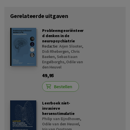
Gerelateerde uitgaven
Probleemgeoriënteer
d denken in de
neuropsychiatrie
Redactie:
Arjen Slooter
,
Didi Rhebergen
,
Chris
Baeken
,
Sebastiaan
Engelborghs
,
Odile van
den Heuvel
49,95
Bestellen
Leerboek niet-
invasieve
hersenstimulatie
Philip van Eijndhoven
,
Odile van den Heuvel
,
Iris van Oostrom
,