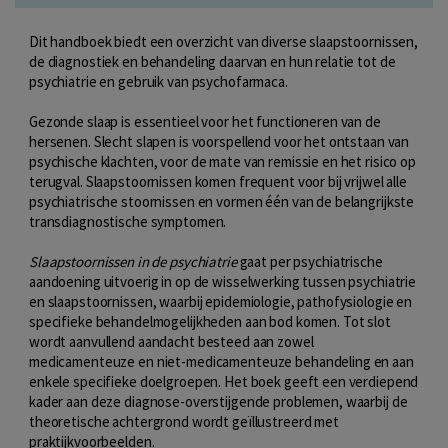
Dit handboek biedt een overzicht van diverse slaapstoornissen,
de diagnostiek en behandeling daarvan en hun relatie tot de
psychiatrie en gebruik van psychofarmaca.
Gezonde slaap is essentieel voor het functioneren van de
hersenen. Slecht slapen is voorspellend voor het ontstaan van
psychische klachten, voor de mate van remissie en het risico op
terugval. Slaapstoornissen komen frequent voor bij vrijwel alle
psychiatrische stoornissen en vormen één van de belangrijkste
transdiagnostische symptomen.
Slaapstoornissen in de psychiatrie
gaat per psychiatrische
aandoening uitvoerig in op de wisselwerking tussen psychiatrie
en slaapstoornissen, waarbij epidemiologie, pathofysiologie en
specifieke behandelmogelijkheden aan bod komen. Tot slot
wordt aanvullend aandacht besteed aan zowel
medicamenteuze en niet-medicamenteuze behandeling en aan
enkele specifieke doelgroepen. Het boek geeft een verdiepend
kader aan deze diagnose-overstijgende problemen, waarbij de
theoretische achtergrond wordt geïllustreerd met
praktijkvoorbeelden.