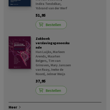
Indira Tendolkar
,
Ysbrand van der Werf
51,95
Bestellen
Zakboek
verslavingsgeneesku
nde
Han Luijkx
,
Marleen
Arends
,
Maarten
Belgers
,
Tim van
Grinsven
,
Mary Janssen
van Raay
,
Ineke de
Noord
,
Jelmer Weijs
37,95
Bestellen
Meer