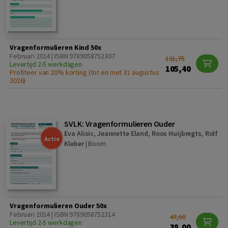
Vragenformulieren Kind 50x
Februari 2014 | ISBN 9789058752307
131,75
Levertijd 2-5 werkdagen
105,40
Profiteer van 20% korting (tot en met 31 augustus
2026)
SVLK: Vragenformulieren Ouder
Eva Alisic
,
Jeannette Eland
,
Roos Huijbregts
,
Rolf
Actie
Kleber
|
Boom
Vragenformulieren Ouder 50x
Februari 2014 | ISBN 9789058752314
47,50
Levertijd 2-5 werkdagen
38,00