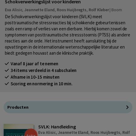
Schokverwerkingslijst voor kinderen
Eva Alisic
,
Jeannette Eland
,
Roos Huijbregts
,
Rolf Kleber
|
Boom
De Schokverwerkingslijst voor kinderen (SVLK) meet
posttraumatische stressreacties bij schokkende gebeurtenissen
zoals een ramp of verlies van een dierbare. Hierbij komen zowel de
symptomen van posttraumatische stressstoornis (PTSS) als andere
reacties aan de orde. Het instrument heeft aansluiting bij de
opvattingen in de internationale wetenschappelijke literatuur en
biedt gedegen houvast aan de klinische praktijk.
Vanaf 8 jaar af te nemen
34 items verdeeld in 4 subschalen
Afname in 10-15 minuten
Scoring en normering in 10 min.
Producten
SVLK: Handleiding
Eva Alisic
,
Jeannette Eland
,
Roos Huijbregts
,
Rolf
Actie