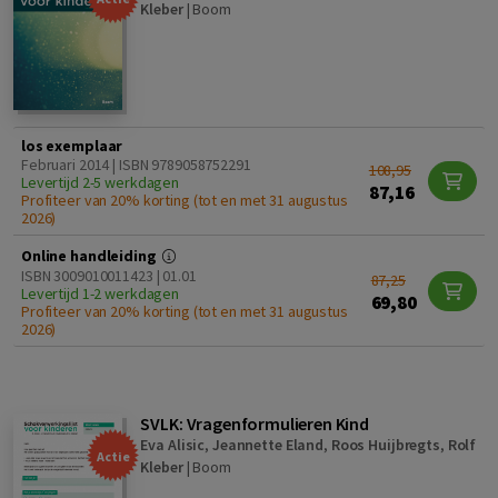
Kleber
|
Boom
los exemplaar
Februari 2014 | ISBN 9789058752291
108,95
Levertijd 2-5 werkdagen
87,16
Profiteer van 20% korting (tot en met 31 augustus
2026)
Online handleiding
ISBN 3009010011423 | 01.01
87,25
Levertijd 1-2 werkdagen
69,80
Profiteer van 20% korting (tot en met 31 augustus
2026)
SVLK: Vragenformulieren Kind
Eva Alisic
,
Jeannette Eland
,
Roos Huijbregts
,
Rolf
Actie
Kleber
|
Boom