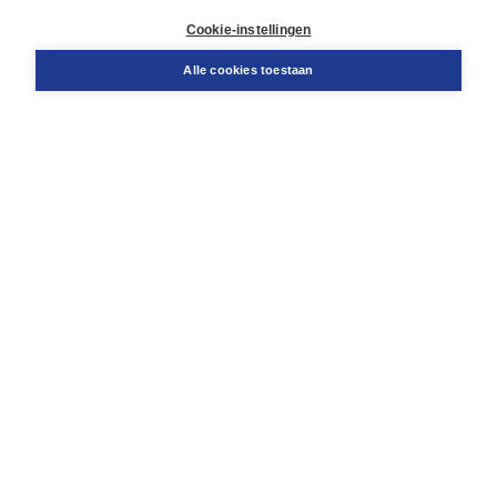
Retourneren
Docentenservice
Cookie-instellingen
Snel bestellen
Teamviewer
Alle cookies toestaan
Boom voor jou
Voor de boekhandel
Voor de pers
Publiceren bij Boom
Werken bij Boom & Vacatures
Over Boom
Wat ons drijft
Onze historie
Onze auteurs
Onze organisatie
Duurzaam ondernemen
Gratis verzending in NL vanaf € 20,-.
Veilig winkelen met Thuiswinkelwaarborg