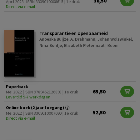
38,50
April 2023 | ISBN 3309010008615 | 1e druk
Direct via e-mail
Transparantie en openbaarheid
Anoeska Buijze
,
A. Drahmann
,
Johan Wolswinkel
,
Nina Bontje
,
Elisabeth Pietermaat
|
Boom
Paperback
65,50
Mei 2022 | ISBN 9789462126893 | 1e druk
Levertijd 5-7 werkdagen
Online boek (2 jaar toegang)
52,50
Mei 2022 | ISBN 3309010007090 | 1e druk
Direct via e-mail