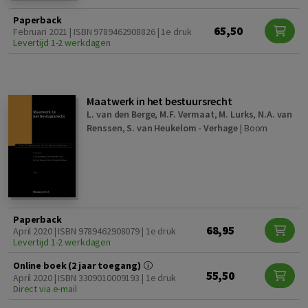
Paperback
65,50
Februari 2021 | ISBN 9789462908826 | 1e druk
Levertijd 1-2 werkdagen
Maatwerk in het bestuursrecht
L. van den Berge
,
M.F. Vermaat
,
M. Lurks
,
N.A. van
Renssen
,
S. van Heukelom - Verhage
|
Boom
Paperback
68,95
April 2020 | ISBN 9789462908079 | 1e druk
Levertijd 1-2 werkdagen
Online boek (2 jaar toegang)
55,50
April 2020 | ISBN 3309010009193 | 1e druk
Direct via e-mail