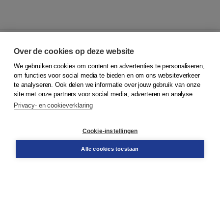
Over de cookies op deze website
We gebruiken cookies om content en advertenties te personaliseren,
© 2026
Koninklijke Boom uitgevers
om functies voor social media te bieden en om ons websiteverkeer
te analyseren. Ook delen we informatie over jouw gebruik van onze
Klantenservice
site met onze partners voor social media, adverteren en analyse.
Service & informatie
Privacy- en cookieverklaring
Contact
Retourneren
Docentenservice
Cookie-instellingen
Snel bestellen
Teamviewer
Alle cookies toestaan
Boom voor jou
Voor de boekhandel
Voor de pers
Publiceren bij Boom
Werken bij Boom & Vacatures