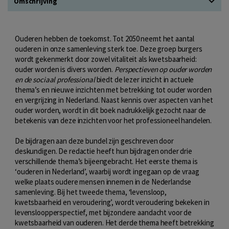
Omschrijving
Ouderen hebben de toekomst. Tot 2050 neemt het aantal
ouderen in onze samenleving sterk toe. Deze groep burgers
wordt gekenmerkt door zowel vitaliteit als kwetsbaarheid:
ouder worden is divers worden.
Perspectieven op ouder worden
en de sociaal professional
biedt de lezer inzicht in actuele
thema’s en nieuwe inzichten met betrekking tot ouder worden
en vergrijzing in Nederland. Naast kennis over aspecten van het
ouder worden, wordt in dit boek nadrukkelijk gezocht naar de
betekenis van deze inzichten voor het professioneel handelen.
De bijdragen aan deze bundel zijn geschreven door
deskundigen. De redactie heeft hun bijdragen onder drie
verschillende thema’s bijeengebracht. Het eerste thema is
‘ouderen in Nederland’, waarbij wordt ingegaan op de vraag
welke plaats oudere mensen innemen in de Nederlandse
samenleving. Bij het tweede thema, ‘levensloop,
kwetsbaarheid en veroudering’, wordt veroudering bekeken in
levensloopperspectief, met bijzondere aandacht voor de
kwetsbaarheid van ouderen. Het derde thema heeft betrekking