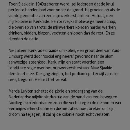
Toen Sjaakie in 1949 geboren werd, zei iedereen dat de knul
perfecte handen had voor onder de grond. Hij groeide op als de
vierde generatie van een mijnwerkersfamilie in Heilust, een
mijnkolonie in Kerkrade. Een brave, katholieke gemeenschap,
die overliep van trots: de mijnwerkers konden harder werken,
drinken, bidden, blazen, vechten en lopen dan de rest. En ze
dienden de natie.
Niet alleen Kerkrade draaide om kolen, een groot deel van Zuid-
Limburg werd door ‘social engineers’ gevormd naar de alom
aanwezige steenkool. Kerk, mijn en staat voerden een
totalitaire regie over het mijnwerkersbestaan. Maar Sjaakie
deed niet mee. Die ging zingen, het podium op. Terwijl zijn ster
rees, begon in Heilust het verval.
Marcia Luyten schetst de glorie en ondergang van de
Nederlandse mijnkoolindustrie aan de hand van een bewogen
familiegeschiedenis: een zoon die vecht tegen de demonen van
een mijnwerkersfamilie en die met alles moet breken om zijn
droom na te jagen, al zal hij de kolonie nooit echt verlaten.