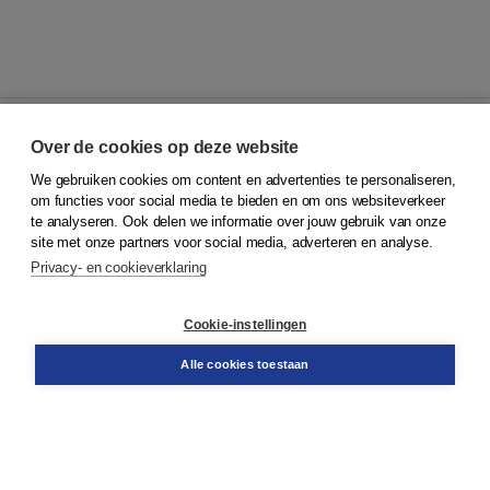
Over de cookies op deze website
We gebruiken cookies om content en advertenties te personaliseren,
© 2026
Koninklijke Boom uitgevers
om functies voor social media te bieden en om ons websiteverkeer
te analyseren. Ook delen we informatie over jouw gebruik van onze
Klantenservice
site met onze partners voor social media, adverteren en analyse.
Service & informatie
Privacy- en cookieverklaring
Contact
Retourneren
Docentenservice
Cookie-instellingen
Snel bestellen
Teamviewer
Alle cookies toestaan
Boom voor jou
Voor de boekhandel
Voor de pers
Publiceren bij Boom