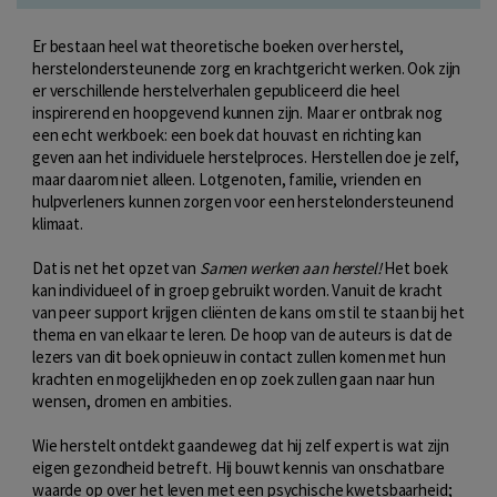
Er bestaan heel wat theoretische boeken over herstel,
herstelondersteunende zorg en krachtgericht werken. Ook zijn
er verschillende herstelverhalen gepubliceerd die heel
inspirerend en hoopgevend kunnen zijn. Maar er ontbrak nog
een echt werkboek: een boek dat houvast en richting kan
geven aan het individuele herstelproces. Herstellen doe je zelf,
maar daarom niet alleen. Lotgenoten, familie, vrienden en
hulpverleners kunnen zorgen voor een herstelondersteunend
klimaat.
Dat is net het opzet van
Samen werken aan herstel!
Het boek
kan individueel of in groep gebruikt worden. Vanuit de kracht
van peer support krijgen cliënten de kans om stil te staan bij het
thema en van elkaar te leren. De hoop van de auteurs is dat de
lezers van dit boek opnieuw in contact zullen komen met hun
krachten en mogelijkheden en op zoek zullen gaan naar hun
wensen, dromen en ambities.
Wie herstelt ontdekt gaandeweg dat hij zelf expert is wat zijn
eigen gezondheid betreft. Hij bouwt kennis van onschatbare
waarde op over het leven met een psychische kwetsbaarheid;