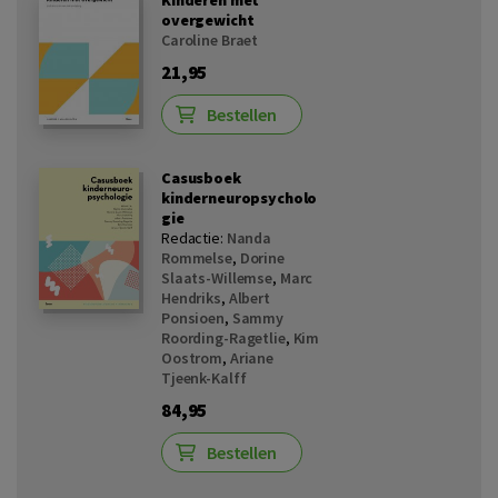
overgewicht
Caroline Braet
21,95
Bestellen
Casusboek
kinderneuropsycholo
gie
Redactie:
Nanda
Rommelse
,
Dorine
Slaats-Willemse
,
Marc
Hendriks
,
Albert
Ponsioen
,
Sammy
Roording-Ragetlie
,
Kim
Oostrom
,
Ariane
Tjeenk-Kalff
84,95
Bestellen