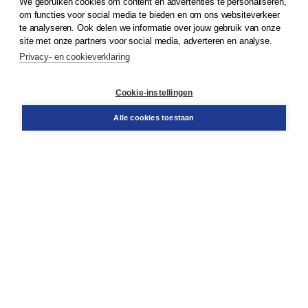
We gebruiken cookies om content en advertenties te personaliseren,
© 2026
Koninklijke Boom uitgevers
om functies voor social media te bieden en om ons websiteverkeer
te analyseren. Ook delen we informatie over jouw gebruik van onze
Klantenservice
site met onze partners voor social media, adverteren en analyse.
Service & informatie
Privacy- en cookieverklaring
Contact
Retourneren
Docentenservice
Cookie-instellingen
Snel bestellen
Teamviewer
Alle cookies toestaan
Boom voor jou
Voor de boekhandel
Voor de pers
Publiceren bij Boom
Werken bij Boom & Vacatures
Over Boom
Wat ons drijft
Onze historie
Onze auteurs
Onze organisatie
Duurzaam ondernemen