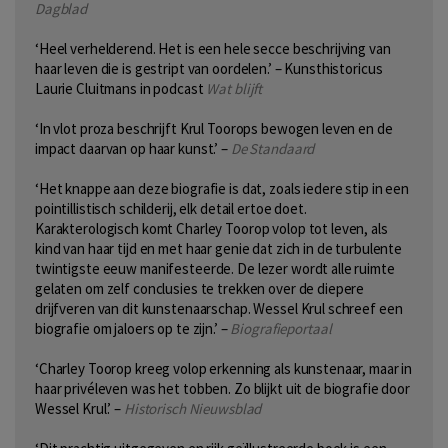
Dagblad
‘Heel verhelderend. Het is een hele secce beschrijving van
haar leven die is gestript van oordelen.’ – Kunsthistoricus
Laurie Cluitmans in podcast
Wat blijft
‘In vlot proza beschrijft Krul Toorops bewogen leven en de
impact daarvan op haar kunst.’ –
De Standaard
‘Het knappe aan deze biografie is dat, zoals iedere stip in een
pointillistisch schilderij, elk detail ertoe doet.
Karakterologisch komt Charley Toorop volop tot leven, als
kind van haar tijd en met haar genie dat zich in de turbulente
twintigste eeuw manifesteerde. De lezer wordt alle ruimte
gelaten om zelf conclusies te trekken over de diepere
drijfveren van dit kunstenaarschap. Wessel Krul schreef een
biografie om jaloers op te zijn.’ –
Biografieportaal
‘Charley Toorop kreeg volop erkenning als kunstenaar, maar in
haar privéleven was het tobben. Zo blijkt uit de biografie door
Wessel Krul.’ –
Historisch Nieuwsblad