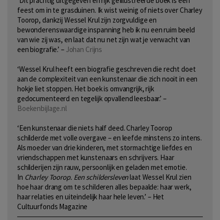
‘Dit prachtig uitgegeven en rijk geïllustreerde boek is een
feest om in te grasduinen. Ik wist weinig of niets over Charley
Toorop, dankzij Wessel Krul zijn zorgvuldige en
bewonderenswaardige inspanning heb ik nu een ruim beeld
van wie zij was, en laat dat nu net zijn wat je verwacht van
een biografie.’ –
Johan Crijns
‘Wessel Krul heeft een biografie geschreven die recht doet
aan de complexiteit van een kunstenaar die zich nooit in een
hokje liet stoppen. Het boek is omvangrijk, rijk
gedocumenteerd en tegelijk opvallend leesbaar.’ –
Boekenbijlage.nl
‘Een kunstenaar die niets half deed. Charley Toorop
schilderde met volle overgave – en leefde minstens zo intens.
Als moeder van drie kinderen, met stormachtige liefdes en
vriendschappen met kunstenaars en schrijvers. Haar
schilderijen zijn rauw, persoonlijk en geladen met emotie.
In
Charley Toorop. Een schildersleven
laat Wessel Krul zien
hoe haar drang om te schilderen alles bepaalde: haar werk,
haar relaties en uiteindelijk haar hele leven.’ – Het
Cultuurfonds Magazine