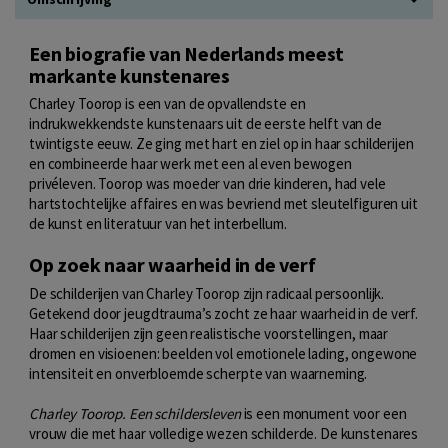
Een biografie van Nederlands meest
markante kunstenares
Charley Toorop is een van de opvallendste en
indrukwekkendste kunstenaars uit de eerste helft van de
twintigste eeuw. Ze ging met hart en ziel op in haar schilderijen
en combineerde haar werk met een al even bewogen
privéleven. Toorop was moeder van drie kinderen, had vele
hartstochtelijke affaires en was bevriend met sleutelfiguren uit
de kunst en literatuur van het interbellum.
Op zoek naar waarheid in de verf
De schilderijen van Charley Toorop zijn radicaal persoonlijk.
Getekend door jeugdtrauma’s zocht ze haar waarheid in de verf.
Haar schilderijen zijn geen realistische voorstellingen, maar
dromen en visioenen: beelden vol emotionele lading, ongewone
intensiteit en onverbloemde scherpte van waarneming.
Charley Toorop. Een schildersleven
is een monument voor een
vrouw die met haar volledige wezen schilderde. De kunstenares