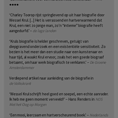
●●●●
‘Charley Toorop rijst springlevend op uit haar biografie door
Wessel Krul. [...] Het is verrassend en hartverwarmend dat
Krul, een niet zo jonge man, zo’n “intieme” biografie heeft
aangedurfd.’ –
de lage landen
‘Kruls biografie is helder geschreven, getuigt van
diepgravend onderzoek en een existentiële sensitiviteit. Zo
bezien is het meer dan een studie naar een kunstenaar en
haar tijd, al waakt Krul ervoor, zoals het een goede biograaf
betaamt, om haar werk biografisch te verklaren.’ –
De Groene
Amsterdammer
Verdiepend artikel naar aanleiding van de biografie in
de Volkskrant
‘Wessel Krul schrijft heel goed en soepel, een echte aanrader.
Ik heb me geen moment verveeld!’ – Hans Renders in
NOS
Met het Oog op Morgen
‘Een mooi, leerzaam en hartverscheurend boek.’ –
Nederlands