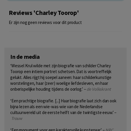
Reviews 'Charley Toorop'
Er zijn nog geen reviews voor dit product
In de media
‘Wessel Krul wilde met zijn biografie van schilder Charley
Toorop een intiem portret schetsen. Dat is voortreffelijk
gelukt. Alles rijgt hij soepel aaneen: haar schilderkunstige
worstelingen, haar (zeer) woelige liefdesleven, en haar
onberispelijke houding tijdens de oorlog.’ –
de Volkskrant
‘Een prachtige biografie. [...] Haar biografie laat zich dan ook
bijna lezen als een wie-was-wie van de Nederlandse
cultuurwereld uit de eerste helft van de twintigste eeuw.’ –
Trouw
‘Een monument voor een karaktervolle kunstenaar.’ –
NRC