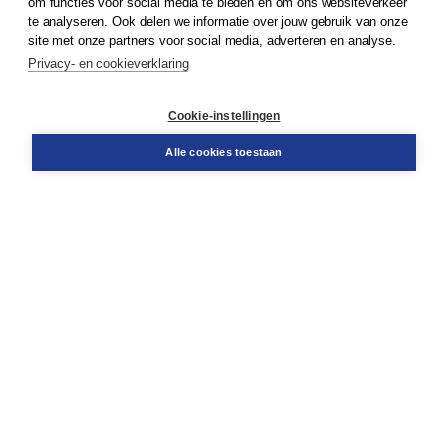
om functies voor social media te bieden en om ons websiteverkeer
te analyseren. Ook delen we informatie over jouw gebruik van onze
Klantenservice
site met onze partners voor social media, adverteren en analyse.
Service & informatie
Privacy- en cookieverklaring
Contact
Retourneren
Docentenservice
Cookie-instellingen
Snel bestellen
Teamviewer
Alle cookies toestaan
Boom voor jou
Voor de boekhandel
Voor de pers
Publiceren bij Boom
Werken bij Boom & Vacatures
Over Boom
Wat ons drijft
Onze historie
Onze auteurs
Onze organisatie
Duurzaam ondernemen