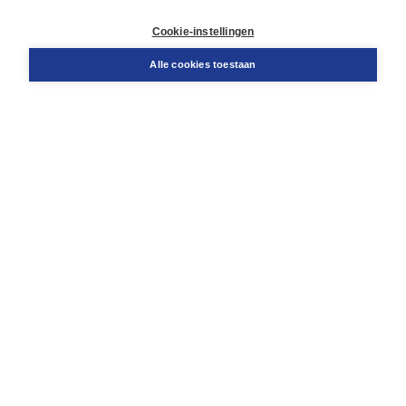
Retourneren
Docentenservice
Cookie-instellingen
Snel bestellen
Teamviewer
Alle cookies toestaan
Boom voor jou
Voor de boekhandel
Voor de pers
Publiceren bij Boom
Werken bij Boom & Vacatures
Over Boom
Wat ons drijft
Onze historie
Onze auteurs
Onze organisatie
Duurzaam ondernemen
Gratis verzending in NL vanaf € 20,-.
Veilig winkelen met Thuiswinkelwaarborg