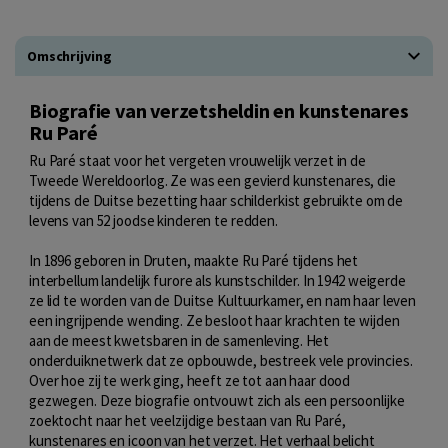
Omschrijving
Biografie van verzetsheldin en kunstenares
Ru Paré
Ru Paré staat voor het vergeten vrouwelijk verzet in de
Tweede Wereldoorlog. Ze was een gevierd kunstenares, die
tijdens de Duitse bezetting haar schilderkist gebruikte om de
levens van 52 joodse kinderen te redden.
In 1896 geboren in Druten, maakte Ru Paré tijdens het
interbellum landelijk furore als kunstschilder. In 1942 weigerde
ze lid te worden van de Duitse Kultuurkamer, en nam haar leven
een ingrijpende wending. Ze besloot haar krachten te wijden
aan de meest kwetsbaren in de samenleving. Het
onderduiknetwerk dat ze opbouwde, bestreek vele provincies.
Over hoe zij te werk ging, heeft ze tot aan haar dood
gezwegen. Deze biografie ontvouwt zich als een persoonlijke
zoektocht naar het veelzijdige bestaan van Ru Paré,
kunstenares en icoon van het verzet. Het verhaal belicht