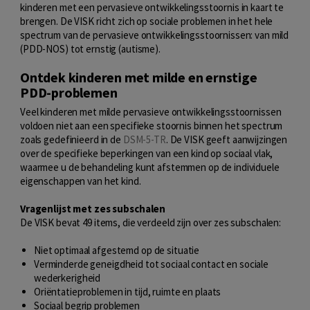
kinderen met een pervasieve ontwikkelingsstoornis in kaart te
brengen. De VISK richt zich op sociale problemen in het hele
spectrum van de pervasieve ontwikkelingsstoornissen: van mild
(PDD-NOS) tot ernstig (autisme).
Ontdek kinderen met milde en ernstige
PDD-problemen
Veel kinderen met milde pervasieve ontwikkelingsstoornissen
voldoen niet aan een specifieke stoornis binnen het spectrum
zoals gedefinieerd in de
DSM-5-TR
. De VISK geeft aanwijzingen
over de specifieke beperkingen van een kind op sociaal vlak,
waarmee u de behandeling kunt afstemmen op de individuele
eigenschappen van het kind.
Vragenlijst met zes subschalen
De VISK bevat 49 items, die verdeeld zijn over zes subschalen:
Niet optimaal afgestemd op de situatie
Verminderde geneigdheid tot sociaal contact en sociale
wederkerigheid
Oriëntatieproblemen in tijd, ruimte en plaats
Sociaal begrip problemen