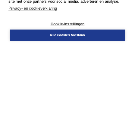
site met onze partners voor social media, adverteren en analyse.
Service & informatie
Privacy- en cookieverklaring
Contact
Retourneren
Docentenservice
Cookie-instellingen
Snel bestellen
Teamviewer
Alle cookies toestaan
Boom voor jou
Voor de boekhandel
Voor de pers
Publiceren bij Boom
Werken bij Boom & Vacatures
Over Boom
Wat ons drijft
Onze historie
Onze auteurs
Onze organisatie
Duurzaam ondernemen
Gratis verzending in NL vanaf € 20,-.