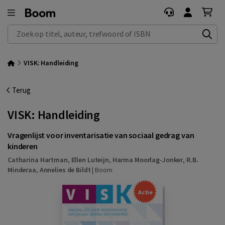
Zoek op titel, auteur, trefwoord of ISBN
VISK: Handleiding
Terug
VISK: Handleiding
Vragenlijst voor inventarisatie van sociaal gedrag van
kinderen
Catharina Hartman
,
Ellen Luteijn
,
Harma Moorlag-Jonker
,
R.B.
Minderaa
,
Annelies de Bildt
|
Boom
Actie