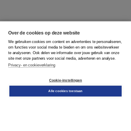
Over de cookies op deze website
We gebruiken cookies om content en advertenties te personaliseren,
© 2026
Koninklijke Boom uitgevers
om functies voor social media te bieden en om ons websiteverkeer
te analyseren. Ook delen we informatie over jouw gebruik van onze
Klantenservice
site met onze partners voor social media, adverteren en analyse.
Service & informatie
Privacy- en cookieverklaring
Contact
Retourneren
Docentenservice
Cookie-instellingen
Snel bestellen
Teamviewer
Alle cookies toestaan
Boom voor jou
Voor de boekhandel
Voor de pers
Publiceren bij Boom
Werken bij Boom & Vacatures