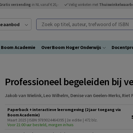
Gratis verzending
in NL vanaf € 20,-
Veilig winkelen met
Thuiswinkelwaarb
Zoek op titel, auteur, trefwoord of ISBN
ele aanbod
Boom Academie
Over Boom Hoger Onderwijs
Docentpro
Professioneel begeleiden bij ver
Jakob van Wielink
,
Leo Wilhelm
,
Denise van Geelen-Merks
,
Riet 
Paperback + interactieve leeromgeving (2 jaar toegang via
Boom Academie)
Maart 2025 | ISBN 9789024464395 | 2e editie
| 472 blz.
Voor 21:00 uur besteld, morgen in huis