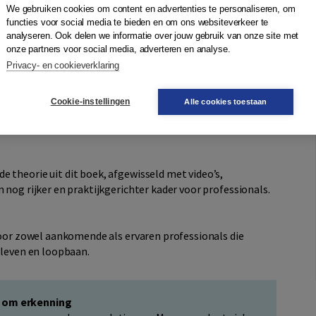
eleiden van verlies, met focus op hechting, veerkracht,
We gebruiken cookies om content en advertenties te personaliseren, om
thema is theoretisch onderbouwd en gekoppeld aan
functies voor social media te bieden en om ons websiteverkeer te
ngen.
analyseren. Ook delen we informatie over jouw gebruik van onze site met
onze partners voor social media, adverteren en analyse.
cht voor traumatische rouw. Daarnaast wordt ingegaan op
Privacy- en cookieverklaring
stelsel, evenals de invloed van postkoloniale en
lies en rouw in de context van werk, zoals de impact van
Cookie-instellingen
Alle cookies toestaan
 de begeleiding van cliënten, aandacht voor de rol en
 theorie uit dit boek, afgewisseld met video’s,
 nog rijker en praktijkgerichter kader voor professionals.
oor zowel aankomende als ervaren professionals die
n leven en loopbaan.
t om erkenning