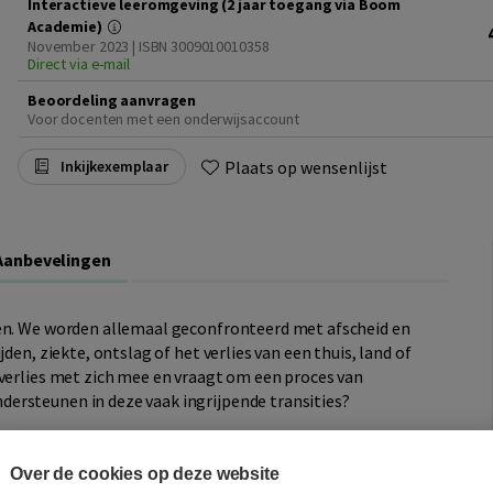
Interactieve leeromgeving (2 jaar toegang via Boom
Academie)
November 2023 | ISBN 3009010010358
Direct via e-mail
Beoordeling aanvragen
Voor docenten met een onderwijsaccount
Plaats op wensenlijst
Inkijkexemplaar
Aanbevelingen
ven. We worden allemaal geconfronteerd met afscheid en
den, ziekte, ontslag of het verlies van een thuis, land of
 verlies met zich mee en vraagt om een proces van
ersteunen in deze vaak ingrijpende transities?
epgaande en praktische benadering om cliënten te
 loopbaan. Centraal hierbij staat de Transitiecirkel, een
Over de cookies op deze website