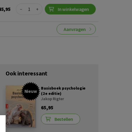
Quantity
45,95
−
+
In winkelwagen
Aanvragen
Ook interessant
Basisboek psychologie
Nieuw
(2e editie)
Jakop Rigter
65,95
Bestellen