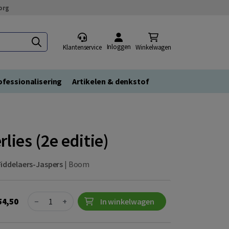
org
Inloggen
Klantenservice
Winkelwagen
fessionalisering
Artikelen & denkstof
lies (2e editie)
Fiddelaers-Jaspers
|
Boom
Quantity
54,50
−
+
In winkelwagen