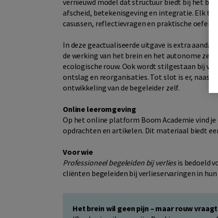
vernieuwd model dat structuur biedt bij het beg
afscheid, betekenisgeving en integratie. Elk 
casussen, reflectievragen en praktische oefeni
In deze geactualiseerde uitgave is extra aanda
de werking van het brein en het autonome zenuw
ecologische rouw. Ook wordt stilgestaan bij ver
ontslag en reorganisaties. Tot slot is er, naast
ontwikkeling van de begeleider zelf.
Online leeromgeving
Op het online platform Boom Academie vind je de
opdrachten en artikelen. Dit materiaal biedt een
Voor wie
Professioneel begeleiden bij verlies
is bedoeld v
cliënten begeleiden bij verlieservaringen in hu
Het brein wil geen pijn – maar rouw vraag