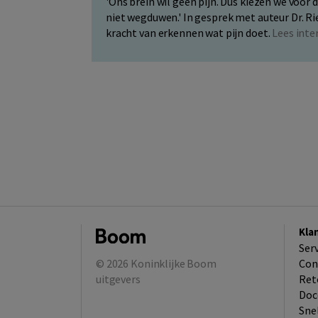
'Ons brein wil geen pijn. Dus kiezen we voor
niet wegduwen.' In gesprek met auteur Dr. Rie
kracht van erkennen wat pijn doet.
Lees inte
Kla
Ser
© 2026
Koninklijke Boom
Con
uitgevers
Ret
Doc
Sne