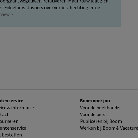
 doorgaan, wegduwen, relativeren. Maar rouw laat zich
t Fiddelaers-Jaspers over verlies, hechting en de
rview >
ntenservice
Boom voor jou
vice & informatie
Voor de boekhandel
tact
Voor de pers
ourneren
Publiceren bij Boom
entenservice
Werken bij Boom & Vacatur
l bestellen