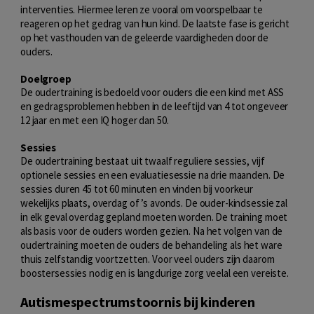
interventies. Hiermee leren ze vooral om voorspelbaar te
reageren op het gedrag van hun kind. De laatste fase is gericht
op het vasthouden van de geleerde vaardigheden door de
ouders.
Doelgroep
De oudertraining is bedoeld voor ouders die een kind met ASS
en gedragsproblemen hebben in de leeftijd van 4 tot ongeveer
12 jaar en met een IQ hoger dan 50.
Sessies
De oudertraining bestaat uit twaalf reguliere sessies, vijf
optionele sessies en een evaluatiesessie na drie maanden. De
sessies duren 45 tot 60 minuten en vinden bij voorkeur
wekelijks plaats, overdag of ’s avonds. De ouder-kindsessie zal
in elk geval overdag gepland moeten worden. De training moet
als basis voor de ouders worden gezien. Na het volgen van de
oudertraining moeten de ouders de behandeling als het ware
thuis zelfstandig voortzetten. Voor veel ouders zijn daarom
boostersessies nodig en is langdurige zorg veelal een vereiste.
Autismespectrumstoornis bij kinderen